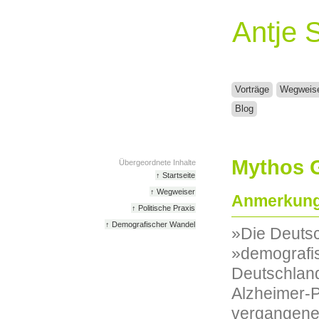
Antje 
Vorträge
Wegweis
Blog
Mythos 
Übergeordnete Inhalte
↑ Startseite
↑ Wegweiser
Anmerkung
↑ Politische Praxis
↑ Demografischer Wandel
»Die Deutsc
»demografisc
Deutschland
Alzheimer-Pa
vergangenen