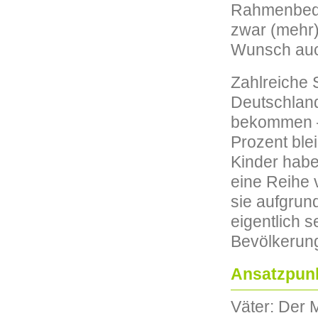
Rahmenbedin
zwar (mehr)
Wunsch auch
Zahlreiche 
Deutschland
bekommen – 
Prozent ble
Kinder haben
eine Reihe v
sie aufgrun
eigentlich 
Bevölkerung
Ansatzpun
Väter: Der M