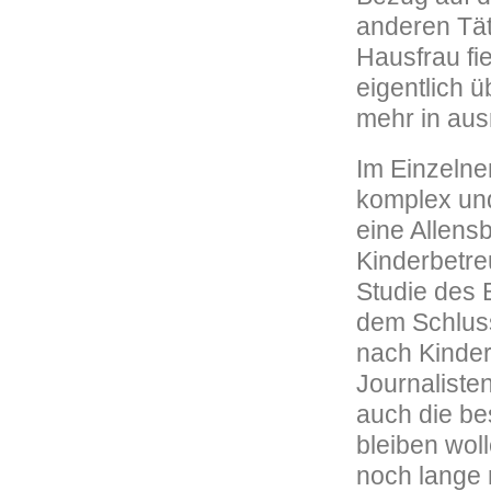
anderen Tät
Hausfrau fi
eigentlich ü
mehr in aus
Im Einzelne
komplex und
eine Allens
Kinderbetre
Studie des 
dem Schluss
nach Kinder
Journalisten
auch die be
bleiben wol
noch lange n