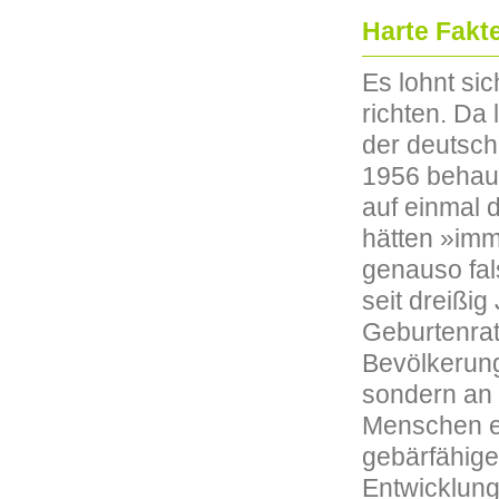
Harte Fakt
Es lohnt si
richten. Da 
der deutsch
1956 behaup
auf einmal 
hätten »imme
genauso fal
seit dreißig
Geburtenrat
Bevölkerung
sondern an 
Menschen es 
gebärfähige
Entwicklung