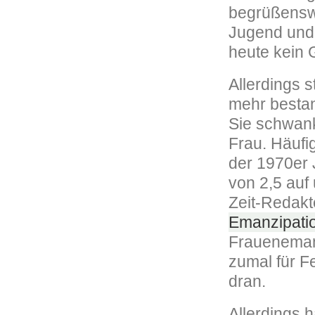
begrüßenswe
Jugend und 
heute kein 
Allerdings s
mehr bestan
Sie schwank
Frau. Häufi
der 1970er J
von 2,5 auf
Zeit-Redak
Emanzipatio
Frauenemanz
zumal für F
dran.
Allerdings h