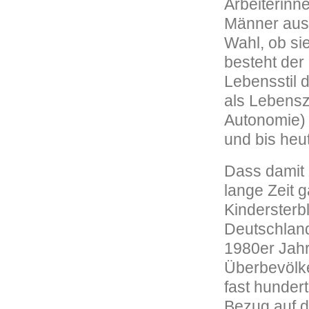
Arbeiterinn
Männer aus 
Wahl, ob si
besteht der
Lebensstil 
als Lebensz
Autonomie) 
und bis heut
Dass damit 
lange Zeit g
Kindersterb
Deutschland
1980er Jahr
Überbevölke
fast hundert
Bezug auf d