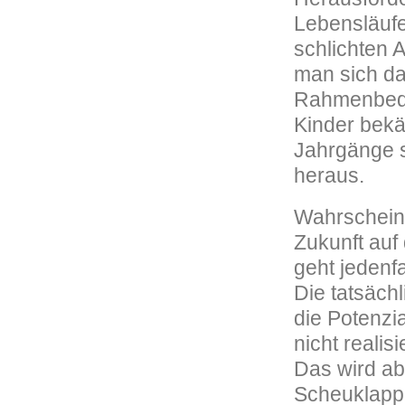
Lebensläufe
schlichten A
man sich da
Rahmenbedi
Kinder bekä
Jahrgänge s
heraus.
Wahrscheinli
Zukunft auf
geht jedenf
Die tatsäch
die Potenzi
nicht reali
Das wird ab
Scheuklappe