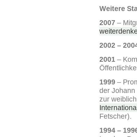
Weitere St
2007
– Mitg
weiterdenk
2002 – 200
2001
– Komm
Öffentlichke
1999
– Prom
der Johann 
zur weiblic
Internationa
Fetscher).
1994 – 199