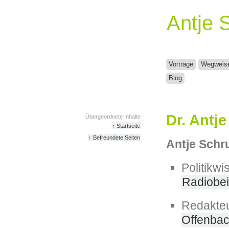
Antje 
Vorträge
Wegweis
Blog
Dr. Antj
Übergeordnete Inhalte
↑ Startseite
↑ Befreundete Seiten
Antje Schru
Politikwi
Radiobei
Redakteu
Offenba