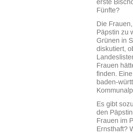
erste Bischö
Fünfte?
Die Frauen,
Päpstin zu 
Grünen in S
diskutiert, 
Landesliste
Frauen hätt
finden. Ein
baden-würt
Kommunalpol
Es gibt soz
den Päpstin
Frauen im 
Ernsthaft? 