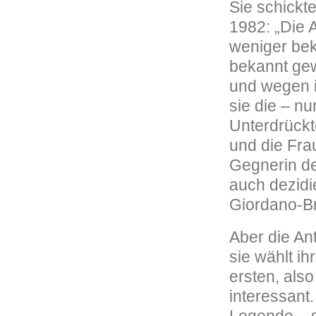
Sie schickt
1982: „Die A
weniger beka
bekannt gew
und wegen i
sie die – nu
Unterdrückt
und die Frau
Gegnerin d
auch dezidie
Giordano-Br
Aber die Ant
sie wählt i
ersten, als
interessant