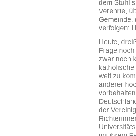
dem Stuhl se
Verehrte, üb
Gemeinde, d
verfolgen: 
Heute, drei
Frage noch 
zwar noch k
katholische
weit zu kom
anderer hoc
vorbehalten
Deutschland
der Vereini
Richterinne
Universität
mit ihrem F