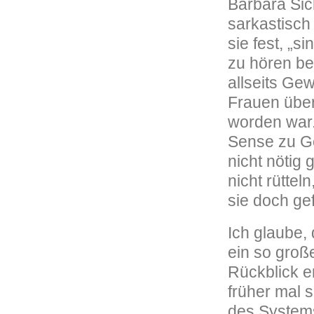
Barbara Sic
sarkastisch 
sie fest, „s
zu hören be
allseits Ge
Frauen über
worden war
Sense zu Ge
nicht nötig
nicht rüttel
sie doch ge
Ich glaube,
ein so groß
Rückblick e
früher mal 
des Systems