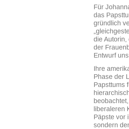
Für Johanna 
das Papsttum
gründlich v
„gleichgeste
die Autorin,
der Frauenb
Entwurf uns 
Ihre amerik
Phase der L
Papsttums f
hierarchisch
beobachtet,
liberaleren
Päpste vor i
sondern de