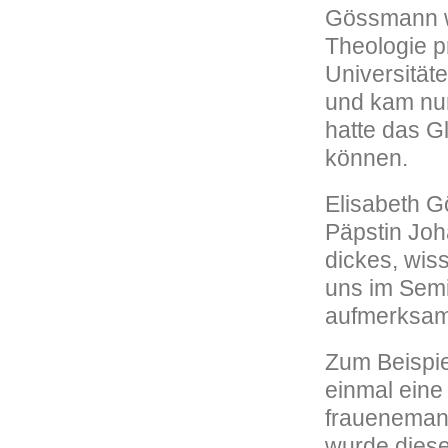
Gössmann wa
Theologie p
Universitäte
und kam nur
hatte das Gl
können.
Elisabeth G
Päpstin Joh
dickes, wis
uns im Semi
aufmerksam
Zum Beispie
einmal eine
frauenemanz
wurde diese