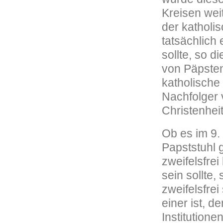
Kreisen weit
der katholi
tatsächlich
sollte, so d
von Päpsten
katholische 
Nachfolger 
Christenhei
Ob es im 9.
Papststuhl 
zweifelsfre
sein sollte
zweifelsfrei
einer ist, d
Institution