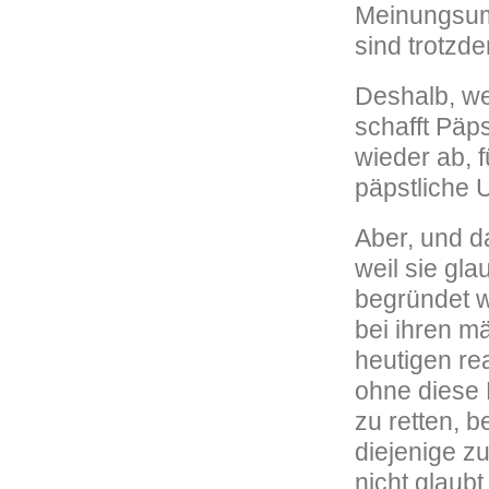
Meinungsumf
sind trotzd
Deshalb, wei
schafft Päps
wieder ab, 
päpstliche U
Aber, und da
weil sie gl
begründet w
bei ihren m
heutigen re
ohne diese 
zu retten, b
diejenige zu
nicht glaub