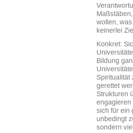
Verantwort
Maßstäben, 
wollen, was
keinerlei Zi
Konkret: Si
Universität
Bildung gan
Universität
Spiritualitä
gerettet we
Strukturen ü
engagieren h
sich für ei
unbedingt z
sondern vie