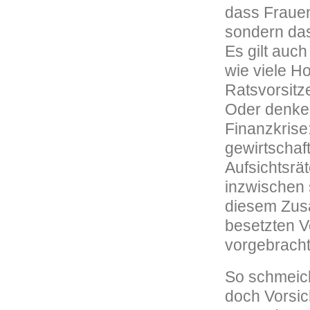
dass Frauen 
sondern das
Es gilt auch
wie viele H
Ratsvorsitz
Oder denke
Finanzkrise
gewirtschaf
Aufsichtsrä
inzwischen s
diesem Zus
besetzten V
vorgebrach
So schmeiche
doch Vorsic