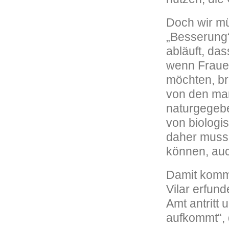
Doch wir mü
„Besserung“
abläuft, da
wenn Fraue
möchten, br
von den mar
naturgegebe
von biologi
daher muss 
können, auch
Damit komme
Vilar erfun
Amt antritt 
aufkommt“, d