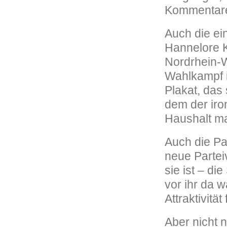
Kommentare
Auch die ei
Hannelore K
Nordrhein-W
Wahlkampf i
Plakat, das 
dem der iro
Haushalt ma
Auch die Par
neue Parteiv
sie ist – di
vor ihr da w
Attraktivit
Aber nicht n