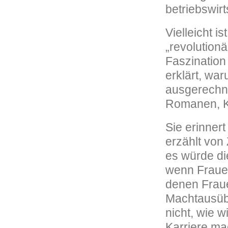
betriebswirt
Vielleicht i
„revolution
Faszination
erklärt, war
ausgerechne
Romanen, Ki
Sie erinner
erzählt von
es würde di
wenn Frauen
denen Fraue
Machtausübu
nicht, wie 
Karriere ma