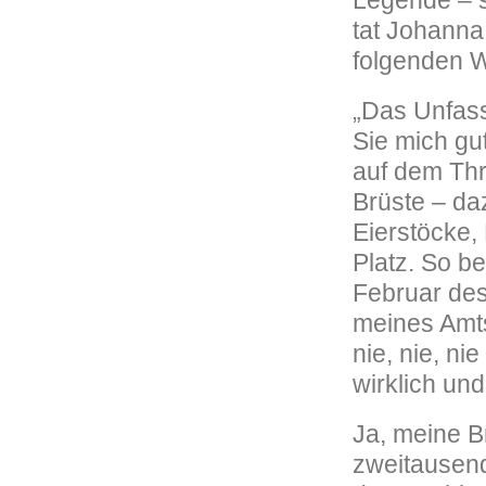
Legende – s
tat Johanna
folgenden Wo
„Das Unfas
Sie mich gut
auf dem Thr
Brüste – da
Eierstöcke, 
Platz. So b
Februar de
meines Amts
nie, nie, ni
wirklich und
Ja, meine B
zweitausen