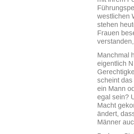
Führungspers
westlichen 
stehen heut
Frauen bese
verstanden,
Manchmal ha
eigentlich 
Gerechtigkei
scheint das
ein Mann od
egal sein? 
Macht gekom
ändert, das
Männer au