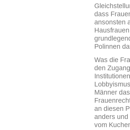
Gleichstell
dass Frauen
ansonsten al
Hausfrauen 
grundlegend
Polinnen daf
Was die Fra
den Zugang 
Institutione
Lobbyismus 
Männer das 
Frauenrecht
an diesen P
anders und 
vom Kuchen,