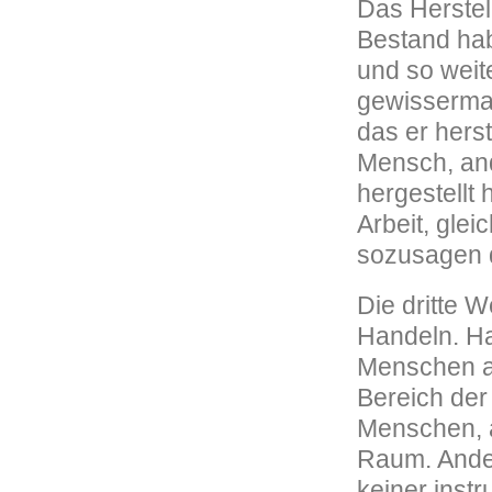
Das Herstell
Bestand hab
und so weit
gewissermaß
das er herst
Mensch, ande
hergestellt
Arbeit, gle
sozusagen d
Die dritte W
Handeln. Ha
Menschen ab
Bereich der 
Menschen, a
Raum. Ander
keiner inst