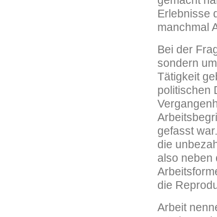
gemacht hab
Erlebnisse 
manchmal Ar
Bei der Frag
sondern um 
Tätigkeit g
politischen
Vergangenhe
Arbeitsbegr
gefasst war.
die unbezahl
also neben 
Arbeitsforme
die Reprodu
Arbeit nenn