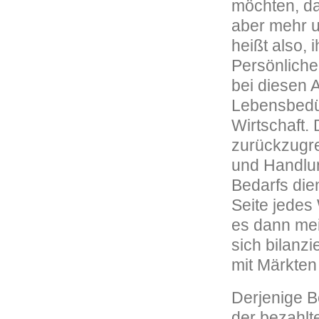
möchten, das
aber mehr u
heißt also, 
Persönliche
bei diesen 
Lebensbedü
Wirtschaft.
zurückzugre
und Handlun
Bedarfs die
Seite jedes
es dann meis
sich bilanzi
mit Märkten
Derjenige Be
der bezahlt