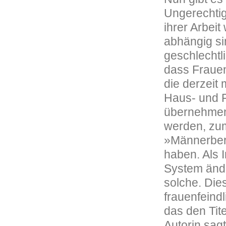
Ungerechtig
ihrer Arbei
abhängig si
geschlechtl
dass Frauen
die derzeit 
Haus- und F
übernehmen
werden, zum
»Männerberu
haben. Als 
System ände
solche. Di
frauenfeind
das den Tit
Autorin sagt