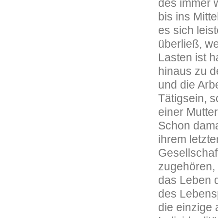
des immer 
bis ins Mitt
es sich lei
überließ, we
Lasten ist h
hinaus zu d
und die Arbe
Tätigsein, s
einer Mutte
Schon damal
ihrem letzte
Gesellschaf
zugehören, 
das Leben d
des Lebensp
die einzige 