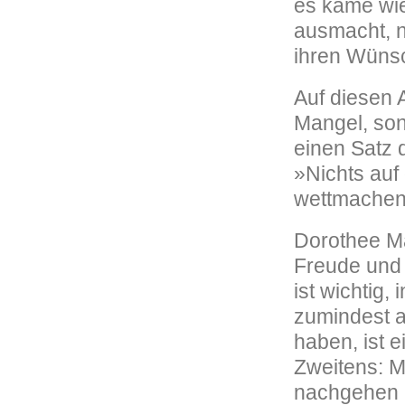
es käme wie
ausmacht, n
ihren Wünsc
Auf diesen 
Mangel, sond
einen Satz 
»Nichts auf
wettmachen.
Dorothee Mar
Freude und 
ist wichtig,
zumindest a
haben, ist e
Zweitens: M
nachgehen k