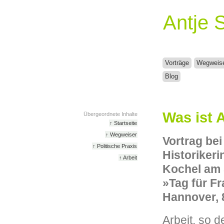
Antje 
Vorträge
Wegweis
Blog
Was ist 
Übergeordnete Inhalte
↑ Startseite
↑ Wegweiser
Vortrag be
↑ Politische Praxis
Historiker
↑ Arbeit
Kochel am 
»Tag für F
Hannover, 
Arbeit, so d