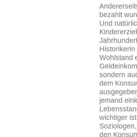
Andererseit
bezahlt wur
Und natürli
Kindererzie
Jahrhundert
Historikeri
Wohlstand e
Geldeinkomm
sondern au
dem Konsum:
ausgegeben?
jemand eink
Lebensstand
wichtiger is
Soziologen,
den Konsum