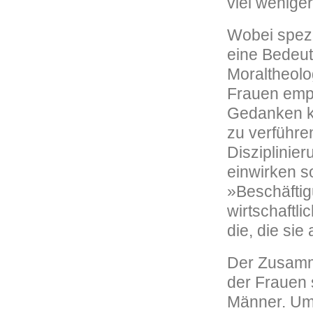
viel weniger
Wobei spezi
eine Bedeutu
Moraltheolo
Frauen empf
Gedanken k
zu verführe
Disziplinie
einwirken s
»Beschäftig
wirtschaftli
die, die sie
Der Zusamm
der Frauen 
Männer. Um 