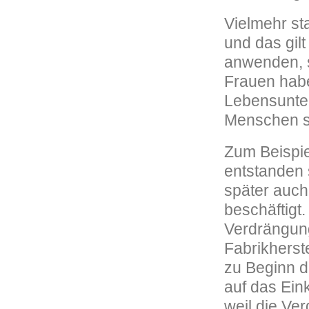
Vielmehr st
und das gilt
anwenden, s
Frauen habe
Lebensunter
Menschen si
Zum Beispie
entstanden 
später auch
beschäftigt
Verdrängung
Fabrikherst
zu Beginn d
auf das Ein
weil die Ve