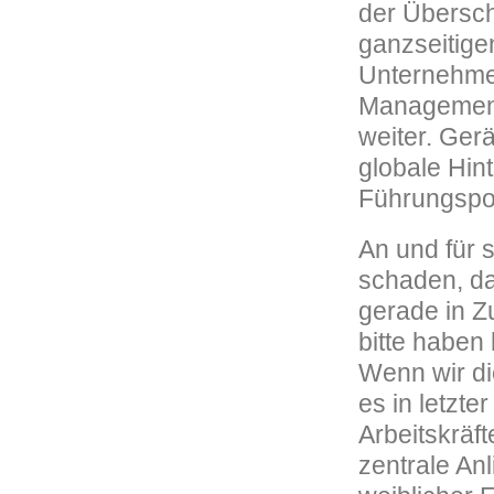
der Übersch
ganzseitige
Unternehme
Management 
weiter. Ger
globale Hint
Führungspos
An und für s
schaden, das
gerade in Z
bitte habe
Wenn wir di
es in letzte
Arbeitskräf
zentrale An