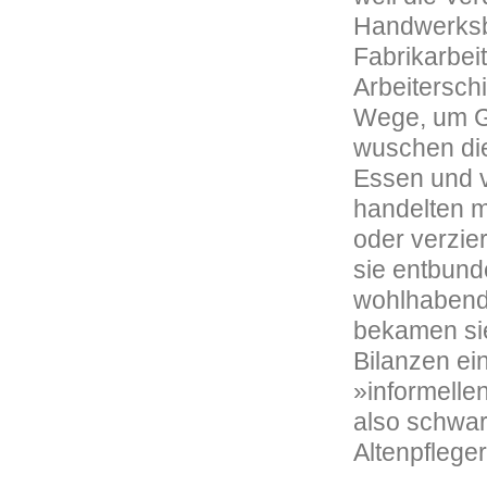
Handwerksbe
Fabrikarbei
Arbeitersch
Wege, um Ge
wuschen die
Essen und v
handelten mi
oder verzie
sie entbund
wohlhabende
bekamen sie 
Bilanzen ei
»informelle
also schwar
Altenpflege