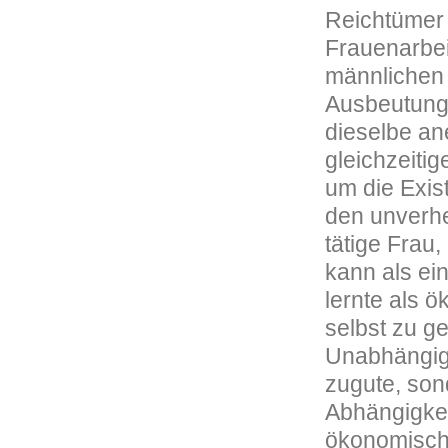
Reichtümer 
Frauenarbei
männlichen 
Ausbeutung 
dieselbe an
gleichzeitig
um die Exist
den unverhe
tätige Frau,
kann als ei
lernte als 
selbst zu g
Unabhängigk
zugute, son
Abhängigkei
ökonomische