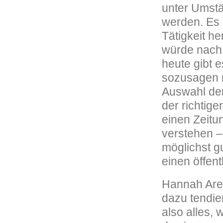
unter Umstä
werden. Es 
Tätigkeit h
würde nach A
heute gibt 
sozusagen n
Auswahl der
der richtig
einen Zeitun
verstehen –
möglichst g
einen öffent
Hannah Aren
dazu tendier
also alles,