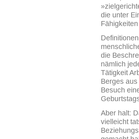
»zielgerich
die unter E
Fähigkeiten 
Definitionen
menschliche
die Beschrei
nämlich jed
Tätigkeit A
Berges aus 
Besuch eine
Geburtstag
Aber halt: 
vielleicht t
Beziehungsa