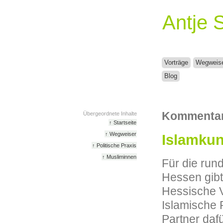
Antje 
Vorträge
Wegweis
Blog
Kommenta
Übergeordnete Inhalte
↑ Startseite
↑ Wegweiser
Islamkun
↑ Politische Praxis
↑ Musliminnen
Für die run
Hessen gibt
Hessische V
Islamische 
Partner dafü