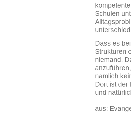
kompetenten
Schulen unt
Alltagsprob
unterschiedl
Dass es bei
Strukturen o
niemand. Da
anzuführen,
nämlich kei
Dort ist der
und natürli
aus: Evange