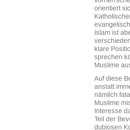
vorherrsche
orientiert s
Katholischer
evangelisch
Islam ist ab
verschieden
klare Posit
sprechen kö
Muslime aus
Auf diese B
anstatt imm
nämlich fata
Muslime mis
Interesse d
Teil der Bev
dubiosen Ko