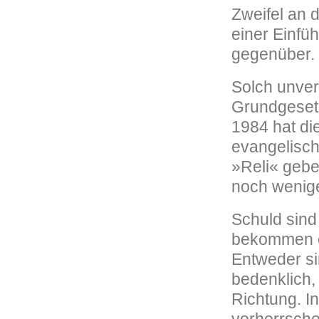
Zweifel an d
einer Einfü
gegenüber.
Solch unver
Grundgesetz
1984 hat di
evangelisch
»Reli« gebe
noch wenige
Schuld sind
bekommen e
Entweder sin
bedenklich,
Richtung. I