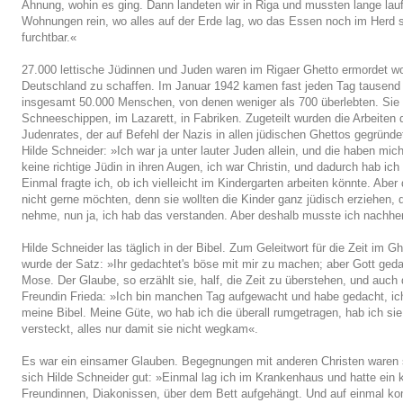
Ahnung, wohin es ging. Dann landeten wir in Riga und mussten lange lauf
Wohnungen rein, wo alles auf der Erde lag, wo das Essen noch im Herd s
furchtbar.«
27.000 lettische Jüdinnen und Juden waren im Rigaer Ghetto ermordet wo
Deutschland zu schaffen. Im Januar 1942 kamen fast jeden Tag tausend
insgesamt 50.000 Menschen, von denen weniger als 700 überlebten. Si
Schneeschippen, im Lazarett, in Fabriken. Zugeteilt wurden die Arbeiten
Judenrates, der auf Befehl der Nazis in allen jüdischen Ghettos gegründe
Hilde Schneider: »Ich war ja unter lauter Juden allein, und die haben mic
keine richtige Jüdin in ihren Augen, ich war Christin, und dadurch hab ic
Einmal fragte ich, ob ich vielleicht im Kindergarten arbeiten könnte. Ab
nicht gerne möchten, denn sie wollten die Kinder ganz jüdisch erziehen, 
nehme, nun ja, ich hab das verstanden. Aber deshalb musste ich nachhe
Hilde Schneider las täglich in der Bibel. Zum Geleitwort für die Zeit im 
wurde der Satz: »Ihr gedachtet's böse mit mir zu machen; aber Gott ge
Mose. Der Glaube, so erzählt sie, half, die Zeit zu überstehen, und auch 
Freundin Frieda: »Ich bin manchen Tag aufgewacht und habe gedacht, ich
meine Bibel. Meine Güte, wo hab ich die überall rumgetragen, hab ich sie
versteckt, alles nur damit sie nicht wegkam«.
Es war ein einsamer Glauben. Begegnungen mit anderen Christen waren se
sich Hilde Schneider gut: »Einmal lag ich im Krankenhaus und hatte ein 
Freundinnen, Diakonissen, über dem Bett aufgehängt. Und auf einmal ko