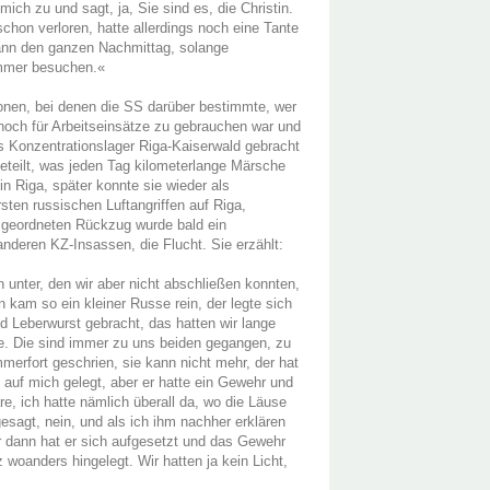
ich zu und sagt, ja, Sie sind es, die Christin.
schon verloren, hatte allerdings noch eine Tante
dann den ganzen Nachmittag, solange
immer besuchen.«
onen, bei denen die SS darüber bestimmte, wer
noch für Arbeitseinsätze zu gebrauchen war und
s Konzentrationslager Riga-Kaiserwald gebracht
geteilt, was jeden Tag kilometerlange Märsche
n Riga, später konnte sie wieder als
ten russischen Luftangriffen auf Riga,
m geordneten Rückzug wurde bald ein
deren KZ-Insassen, die Flucht. Sie erzählt:
ter, den wir aber nicht abschließen konnten,
n kam so ein kleiner Russe rein, der legte sich
d Leberwurst gebracht, das hatten wir lange
. Die sind immer zu uns beiden gegangen, zu
merfort geschrien, sie kann nicht mehr, der hat
ch auf mich gelegt, aber er hatte ein Gewehr und
re, ich hatte nämlich überall da, wo die Läuse
sagt, nein, und als ich ihm nachher erklären
r dann hat er sich aufgesetzt und das Gewehr
woanders hingelegt. Wir hatten ja kein Licht,