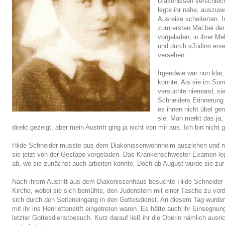
Diakonissen verschlec
legte ihr nahe, auszu
Ausreise scheiterten.
zum ersten Mal bei der
vorgeladen, in ihrer Me
und durch »Jüdin« ers
versehen.
Irgendwie war nun klar
konnte. Als sie im So
versuchte niemand, sie
Schneiders Erinnerung 
es ihnen nicht übel ge
sie. Man merkt das ja,
direkt gezeigt, aber mein Austritt ging ja nicht von mir aus. Ich bin nic
Hilde Schneider musste aus dem Diakonissenwohnheim ausziehen und mi
sie jetzt von der Gestapo vorgeladen. Das Krankenschwester-Examen le
ab, wo sie zunächst auch arbeiten konnte. Doch ab August wurde sie zur Z
Nach ihrem Austritt aus dem Diakonissenhaus besuchte Hilde Schneider we
Kirche, wobei sie sich bemühte, den Judenstern mit einer Tasche zu ve
sich durch den Seiteneingang in den Gottesdienst. An diesem Tag wurd
mit ihr ins Henriettenstift eingetreten waren. Es hätte auch ihr Einsegnun
letzter Gottesdienstbesuch. Kurz darauf ließ ihr die Oberin nämlich ausric