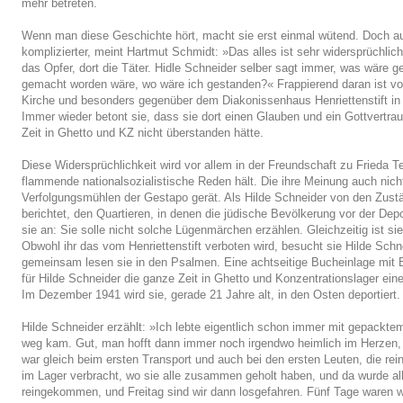
mehr betreten.
Wenn man diese Geschichte hört, macht sie erst einmal wütend. Doch auf
komplizierter, meint Hartmut Schmidt: »Das alles ist sehr widersprüchlic
das Opfer, dort die Täter. Hidle Schneider selber sagt immer, was wäre g
gemacht worden wäre, wo wäre ich gestanden?« Frappierend daran ist vo
Kirche und besonders gegenüber dem Diakonissenhaus Henriettenstift in H
Immer wieder betont sie, dass sie dort einen Glauben und ein Gottvertraue
Zeit in Ghetto und KZ nicht überstanden hätte.
Diese Widersprüchlichkeit wird vor allem in der Freundschaft zu Frieda T
flammende nationalsozialistische Reden hält. Die ihre Meinung auch nicht 
Verfolgungsmühlen der Gestapo gerät. Als Hilde Schneider von den Zus
berichtet, den Quartieren, in denen die jüdische Bevölkerung vor der Dep
sie an: Sie solle nicht solche Lügenmärchen erzählen. Gleichzeitig ist si
Obwohl ihr das vom Henriettenstift verboten wird, besucht sie Hilde Schn
gemeinsam lesen sie in den Psalmen. Eine achtseitige Bucheinlage mit Bi
für Hilde Schneider die ganze Zeit in Ghetto und Konzentrationslager ein
Im Dezember 1941 wird sie, gerade 21 Jahre alt, in den Osten deportiert.
Hilde Schneider erzählt: »Ich lebte eigentlich schon immer mit gepacktem 
weg kam. Gut, man hofft dann immer noch irgendwo heimlich im Herzen, vi
war gleich beim ersten Transport und auch bei den ersten Leuten, die re
im Lager verbracht, wo sie alle zusammen geholt haben, und da wurde al
reingekommen, und Freitag sind wir dann losgefahren. Fünf Tage waren wir