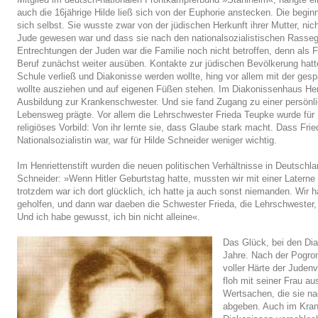
auch die 16jährige Hilde ließ sich von der Euphorie anstecken. Die begin
sich selbst. Sie wusste zwar von der jüdischen Herkunft ihrer Mutter, nich
Jude gewesen war und dass sie nach den nationalsozialistischen Rassege
Entrechtungen der Juden war die Familie noch nicht betroffen, denn als
Beruf zunächst weiter ausüben. Kontakte zur jüdischen Bevölkerung hatt
Schule verließ und Diakonisse werden wollte, hing vor allem mit der ge
wollte ausziehen und auf eigenen Füßen stehen. Im Diakonissenhaus Henr
Ausbildung zur Krankenschwester. Und sie fand Zugang zu einer persönli
Lebensweg prägte. Vor allem die Lehrschwester Frieda Teupke wurde für 
religiöses Vorbild: Von ihr lernte sie, dass Glaube stark macht. Dass Fri
Nationalsozialistin war, war für Hilde Schneider weniger wichtig.
Im Henriettenstift wurden die neuen politischen Verhältnisse in Deutschla
Schneider: »Wenn Hitler Geburtstag hatte, mussten wir mit einer Latern
trotzdem war ich dort glücklich, ich hatte ja auch sonst niemanden. Wir h
geholfen, und dann war daeben die Schwester Frieda, die Lehrschwester, di
Und ich habe gewusst, ich bin nicht alleine«.
Das Glück, bei den Dia
Jahre. Nach der Pogro
voller Härte der Judenv
floh mit seiner Frau 
Wertsachen, die sie na
abgeben. Auch im Krank