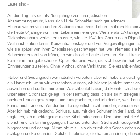
Leute sind.«
An den Tag, als sie als Neunjährige von ihrer jüdischen
Abstammung erfuhr, kann sich Hilde Schneider noch gut erinnern.
Ebenso wie an viele andere Stationen aus ihrem Leben. In ihrem kleine
die heute 84jährige von ihren Lebenserinnerungen. Wie sie als 17-Jährige
Diakonissenhaus verlassen musste, wie sie 1941 ins Ghetto nach Riga dep
Weihnachtsabenden im Konzentrationslager und von Vergewaltigungen au
wie sie später von ihren Erlebnissen geschwiegen hat, weil niemand sie hö
Schneider erzählt von früher, so wie das alte Leute eben tun. Sie ist ke
kein für immer gebrochenes Opfer. Nur eine Frau, die sich bewahrt hat, was
Erinnerungen zu teilen. Ohne Mythos, ohne Verklärung. Sie erzählt einfa
»Bibel und Gesangbuch war natürlich verboten, aber ich habe sie durch g
ein Handtuch, wenn wir verschoben wurden, wir blieben ja nicht immer an
ausziehen und durften nur einen Waschbeutel haben, da konnte ich aber di
unter einen Strohsack gelegt, in der Hoffnung dass ich sie so mitkriegen
nackten Frauen geschlagen und rumgeschrien, und ich dachte, was kannst
kannst nicht anders. Wir durften die eigentlich nicht anreden, sondern wi
Aber ich hab mir gedacht, Schluss, aus, mit den Schuhen in der Hand, da
sagte ich, ich möchte gerne meine Bibel mitnehmen. Dem sind fast die Au
sie ist, und ich bin hingegangen, hab sie unter dem Strohsack rausgeholt, 
hingegeben und gesagt: Nimm sie mit – als ob er mir den Segen geben wol
schlagen undzu schreien. Solche Erlebnisse, die haften an einem, da we