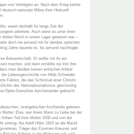
uppen von Verfolgten an. Nach dem Krieg kehrte
ll deutsch-nationale Milieu ihrer Herkunft
en.
lte, waren deshalb für lange Zeit die
orgerin arbeitete. Auch wenn es unter ihren
m dritten Reich in einem Lager gewesen war –
tte doch nie jemand mit ihr darüber sprechen
ünfzig Jahre dauerte es, bis jemand nachfragte.
re Bekanntschaft. Er wollte mit ihr ein
essen machen, und dann erzählte sie ihm ihre
dass man darüber keinen einfachen Artikel
e die Lebensgeschichte von Hilde Schneider
rte Fakten, die das Schicksal einer Christin
chichte des Nationalsozialismus gleichzeitig
ter-Opfer-Grenzlinie durcheinander gebracht
 deutschen, evangelischen Arztfamilie geboren.
ie Mutter, Else, war ihrem Mann zu Liebe bei der
 frühen Tod ihrer Mutter 1930 und von der
cht vertrug. Als Adolf Hitler 1933 an die Macht
gsveteran, Träger des Eisernen Kreuzes und
n Bild des Führers in der Wohnung auf, und