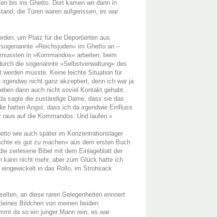
en bis ins Ghetto. Dort kamen wir dann in
tand, die Türen waren aufgerissen, es war
rden, um Platz für die Deportierten aus
 sogenannte »Reichsjuden« im Ghetto an –
e mussten in »Kommandos« arbeiten, beim
 durch die sogenannte »Selbstverwaltung« des
t werden musste. Keine leichte Situation für
h irgendwo nicht ganz akzeptiert, denn ich war ja
h eben dann auch nicht soviel Kontakt gehabt.
er da sagte die zuständige Dame, dass sie das
die hatten Angst, dass ich da irgendwie Einfluss
r raus auf die Kommandos. Und laufen.«
Ghetto wie auch später im Konzentrationslager
dachte es gut zu machen« aus dem ersten Buch
die zerlesene Bibel mit dem Einlageblatt der
 kann nicht mehr, aber zum Glück hatte ich
 eingewickelt in das Rollo, im Strohsack
lten, an diese raren Gelegenheiten erinnert
kleines Bildchen von meinen beiden
mmt da so ein junger Mann rein, es war