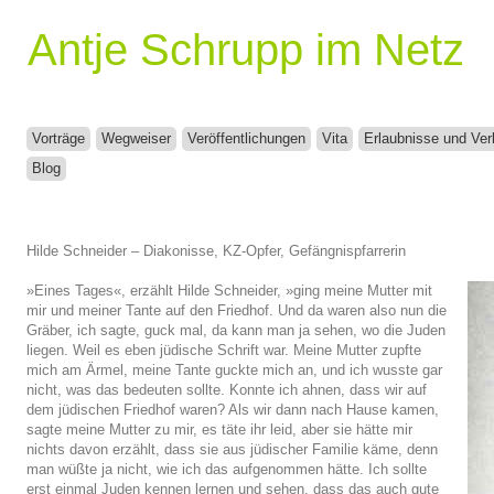
Antje Schrupp im Netz
Vorträge
Wegweiser
Veröffentlichungen
Vita
Erlaubnisse und Ver
Blog
Hilde Schneider – Diakonisse, KZ-Opfer, Gefängnispfarrerin
»Eines Tages«, erzählt Hilde Schneider, »ging meine Mutter mit
mir und meiner Tante auf den Friedhof. Und da waren also nun die
Gräber, ich sagte, guck mal, da kann man ja sehen, wo die Juden
liegen. Weil es eben jüdische Schrift war. Meine Mutter zupfte
mich am Ärmel, meine Tante guckte mich an, und ich wusste gar
nicht, was das bedeuten sollte. Konnte ich ahnen, dass wir auf
dem jüdischen Friedhof waren? Als wir dann nach Hause kamen,
sagte meine Mutter zu mir, es täte ihr leid, aber sie hätte mir
nichts davon erzählt, dass sie aus jüdischer Familie käme, denn
man wüßte ja nicht, wie ich das aufgenommen hätte. Ich sollte
erst einmal Juden kennen lernen und sehen, dass das auch gute