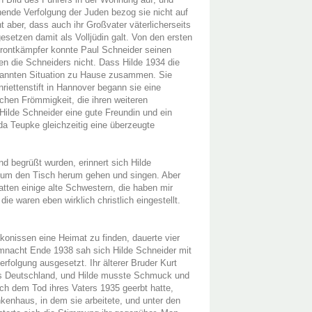
nende Verfolgung der Juden bezog sie nicht auf
t aber, dass auch ihr Großvater väterlicherseits
setzen damit als Volljüdin galt. Von den ersten
 Frontkämpfer konnte Paul Schneider seinen
en die Schneiders nicht. Dass Hilde 1934 die
spannten Situation zu Hause zusammen. Sie
iettenstift in Hannover begann sie eine
chen Frömmigkeit, die ihren weiteren
Hilde Schneider eine gute Freundin und ein
eda Teupke gleichzeitig eine überzeugte
nd begrüßt wurden, erinnert sich Hilde
e um den Tisch herum gehen und singen. Aber
atten einige alte Schwestern, die haben mir
e waren eben wirklich christlich eingestellt.
konissen eine Heimat zu finden, dauerte vier
mnacht Ende 1938 sah sich Hilde Schneider mit
erfolgung ausgesetzt. Ihr älterer Bruder Kurt
aus Deutschland, und Hilde musste Schmuck und
ch dem Tod ihres Vaters 1935 geerbt hatte,
enhaus, in dem sie arbeitete, und unter den