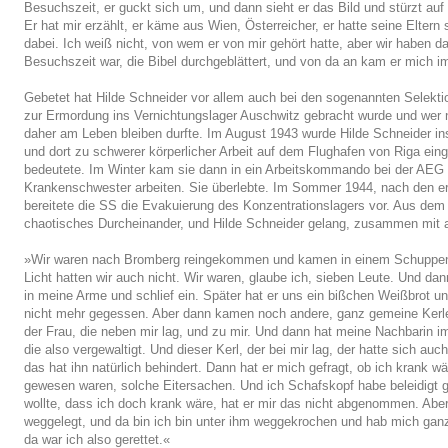
Besuchszeit, er guckt sich um, und dann sieht er das Bild und stürzt auf m
Er hat mir erzählt, er käme aus Wien, Österreicher, er hatte seine Eltern 
dabei. Ich weiß nicht, von wem er von mir gehört hatte, aber wir haben 
Besuchszeit war, die Bibel durchgeblättert, und von da an kam er mich 
Gebetet hat Hilde Schneider vor allem auch bei den sogenannten Selekti
zur Ermordung ins Vernichtungslager Auschwitz gebracht wurde und wer 
daher am Leben bleiben durfte. Im August 1943 wurde Hilde Schneider in
und dort zu schwerer körperlicher Arbeit auf dem Flughafen von Riga ein
bedeutete. Im Winter kam sie dann in ein Arbeitskommando bei der AEG i
Krankenschwester arbeiten. Sie überlebte. Im Sommer 1944, nach den ers
bereitete die SS die Evakuierung des Konzentrationslagers vor. Aus de
chaotisches Durcheinander, und Hilde Schneider gelang, zusammen mit an
»Wir waren nach Bromberg reingekommen und kamen in einem Schuppen un
Licht hatten wir auch nicht. Wir waren, glaube ich, sieben Leute. Und dan
in meine Arme und schlief ein. Später hat er uns ein bißchen Weißbrot un
nicht mehr gegessen. Aber dann kamen noch andere, ganz gemeine Kerle
der Frau, die neben mir lag, und zu mir. Und dann hat meine Nachbarin im
die also vergewaltigt. Und dieser Kerl, der bei mir lag, der hatte sich au
das hat ihn natürlich behindert. Dann hat er mich gefragt, ob ich krank wä
gewesen waren, solche Eitersachen. Und ich Schafskopf habe beleidigt ge
wollte, dass ich doch krank wäre, hat er mir das nicht abgenommen. Abe
weggelegt, und da bin ich bin unter ihm weggekrochen und hab mich ganz 
da war ich also gerettet.«