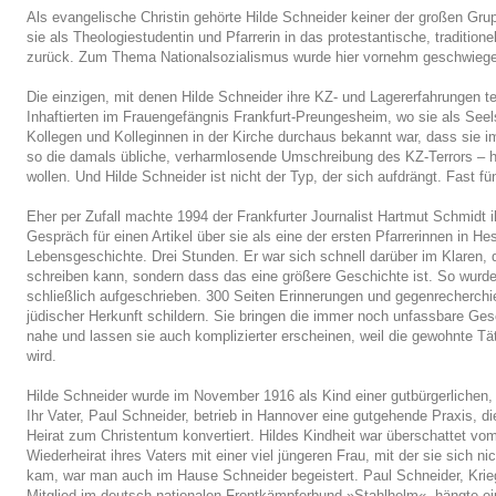
Als evangelische Christin gehörte Hilde Schneider keiner der großen Gr
sie als Theologiestudentin und Pfarrerin in das protestantische, traditione
zurück. Zum Thema Nationalsozialismus wurde hier vornehm geschwieg
Die einzigen, mit denen Hilde Schneider ihre KZ- und Lagererfahrungen tei
Inhaftierten im Frauengefängnis Frankfurt-Preungesheim, wo sie als Seels
Kollegen und Kolleginnen in der Kirche durchaus bekannt war, dass sie i
so die damals übliche, verharmlosende Umschreibung des KZ-Terrors – ha
wollen. Und Hilde Schneider ist nicht der Typ, der sich aufdrängt. Fast f
Eher per Zufall machte 1994 der Frankfurter Journalist Hartmut Schmidt ih
Gespräch für einen Artikel über sie als eine der ersten Pfarrerinnen in H
Lebensgeschichte. Drei Stunden. Er war sich schnell darüber im Klaren, 
schreiben kann, sondern dass das eine größere Geschichte ist. So wurd
schließlich aufgeschrieben. 300 Seiten Erinnerungen und gegenrecherchie
jüdischer Herkunft schildern. Sie bringen die immer noch unfassbare Ges
nahe und lassen sie auch komplizierter erscheinen, weil die gewohnte Tä
wird.
Hilde Schneider wurde im November 1916 als Kind einer gutbürgerlichen,
Ihr Vater, Paul Schneider, betrieb in Hannover eine gutgehende Praxis, d
Heirat zum Christentum konvertiert. Hildes Kindheit war überschattet vom
Wiederheirat ihres Vaters mit einer viel jüngeren Frau, mit der sie sich ni
kam, war man auch im Hause Schneider begeistert. Paul Schneider, Krie
Mitglied im deutsch-nationalen Frontkämpferbund »Stahlhelm«, hängte ei