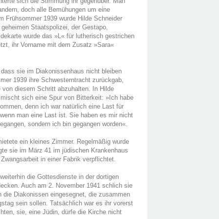
hterte sich die Stimmung ihr gegenüber. Man
wandern, doch alle Bemühungen um eine
 Im Frühsommer 1939 wurde Hilde Schneider
 geheimen Staatspolizei, der Gestapo,
ldekarte wurde das »L« für lutherisch gestrichen
etzt, ihr Vorname mit dem Zusatz »Sara«
, dass sie im Diakonissenhaus nicht bleiben
mmer 1939 ihre Schwesterntracht zurückgab,
 von diesem Schritt abzuhalten. In Hilde
mischt sich eine Spur von Bitterkeit: »Ich habe
nommen, denn ich war natürlich eine Last für
 wenn man eine Last ist. Sie haben es mir nicht
ht gegangen, sondern ich bin gegangen worden«.
etete ein kleines Zimmer. Regelmäßig wurde
gte sie im März 41 im jüdischen Krankenhaus
wangsarbeit in einer Fabrik verpflichtet.
iterhin die Gottesdienste in der dortigen
rdecken. Auch am 2. November 1941 schlich sie
en die Diakonissen eingesegnet, die zusammen
gstag sein sollen. Tatsächlich war es ihr vorerst
hten, sie, eine Jüdin, dürfe die Kirche nicht