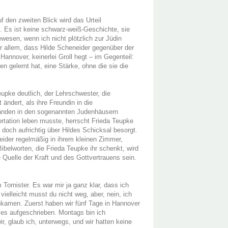
 den zweiten Blick wird das Urteil
h. Es ist keine schwarz-weiß-Geschichte, sie
ewesen, wenn ich nicht plötzlich zur Jüdin
r allem, dass Hilde Scheneider gegenüber der
annover, keinerlei Groll hegt – im Gegenteil:
n gelernt hat, eine Stärke, ohne die sie die
eupke deutlich, der Lehrschwester, die
ändert, als ihre Freundin in die
tänden in den sogenannten Judenhäusern
ortation leben musste, herrscht Frieda Teupke
e doch aufrichtig über Hildes Schicksal besorgt.
eider regelmäßig in ihrem kleinen Zimmer,
belworten, die Frieda Teupke ihr schenkt, wird
e Quelle der Kraft und des Gottvertrauens sein.
Tornister. Es war mir ja ganz klar, dass ich
elleicht musst du nicht weg, aber, nein, ich
inkamen. Zuerst haben wir fünf Tage in Hannover
les aufgeschrieben. Montags bin ich
, glaub ich, unterwegs, und wir hatten keine