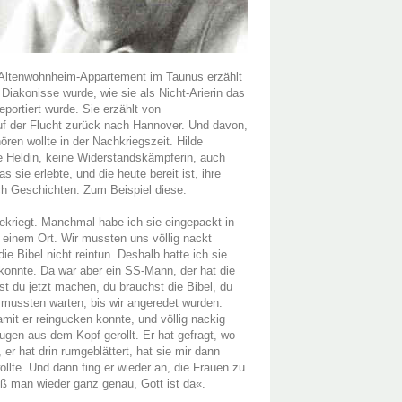
n Altenwohnheim-Appartement im Taunus erzählt
 Diakonisse wurde, wie sie als Nicht-Arierin das
ortiert wurde. Sie erzählt von
f der Flucht zurück nach Hannover. Und davon,
ren wollte in der Nachkriegszeit. Hilde
ine Heldin, keine Widerstandskämpferin, auch
 sie erlebte, und die heute bereit ist, ihre
ch Geschichten. Zum Beispiel diese:
ekriegt. Manchmal habe ich sie eingepackt in
 einem Ort. Wir mussten uns völlig nackt
e Bibel nicht reintun. Deshalb hatte ich sie
 konnte. Da war aber ein SS-Mann, der hat die
 du jetzt machen, du brauchst die Bibel, du
r mussten warten, bis wir angeredet wurden.
mit er reingucken konnte, und völlig nackig
gen aus dem Kopf gerollt. Er hat gefragt, wo
er hat drin rumgeblättert, hat sie mir dann
lte. Und dann fing er wieder an, die Frauen zu
iß man wieder ganz genau, Gott ist da«.