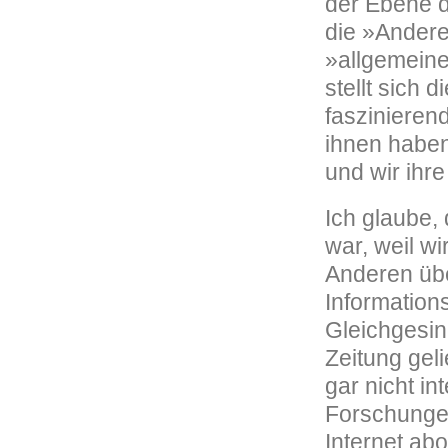
der Ebene d
die »Andere
»allgemeine
stellt sich 
faszinieren
ihnen haben
und wir ihr
Ich glaube, 
war, weil w
Anderen üb
Information
Gleichgesi
Zeitung geli
gar nicht i
Forschungen
Internet abo