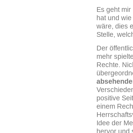
Es geht mir
hat und wie
wäre, dies 
Stelle, wel
Der öffentli
mehr spielte
Rechte. Nic
übergeordne
absehende
Verschieden
positive Sei
einem Recht
Herrschaftsv
Idee der M
hervor und 