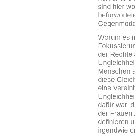
sind hier w
befürwortete
Gegenmodel
Worum es mir
Fokussierun
der Rechte a
Ungleichhei
Menschen au
diese Gleic
eine Verein
Ungleichhei
dafür war, 
der Frauen 
definieren 
irgendwie o