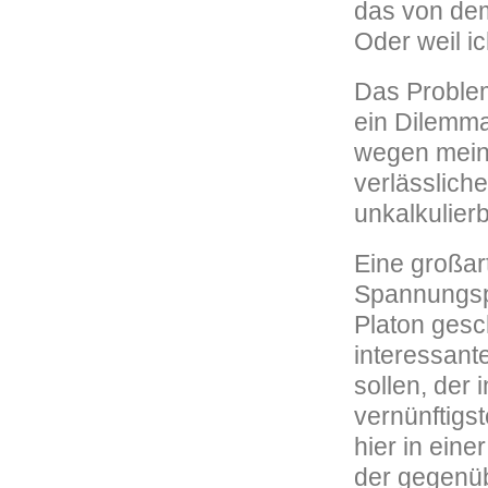
das von dem
Oder weil i
Das Problem
ein Dilemma
wegen meine
verlässlich
unkalkulier
Eine großa
Spannungspu
Platon gesc
interessant
sollen, der 
vernünftigs
hier in ein
der gegenüb