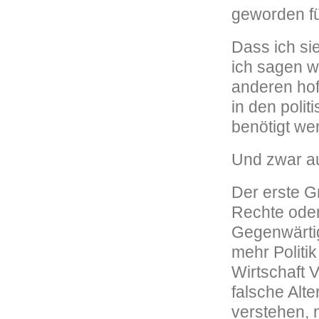
geworden f
Dass ich si
ich sagen w
anderen hof
in den poli
benötigt we
Und zwar au
Der erste G
Rechte oder
Gegenwärtig 
mehr Politi
Wirtschaft V
falsche Alte
verstehen, n