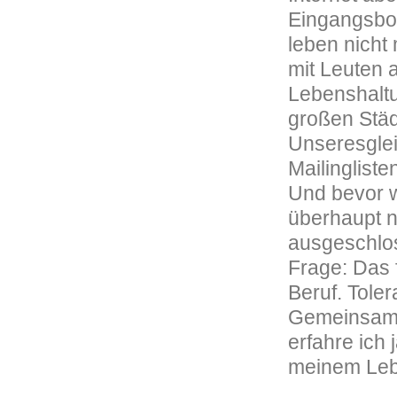
Eingangsbox
leben nicht
mit Leuten 
Lebenshaltu
großen Städ
Unseresglei
Mailingliste
Und bevor w
überhaupt nu
ausgeschlos
Frage: Das 
Beruf. Toler
Gemeinsamk
erfahre ich 
meinem Lebe