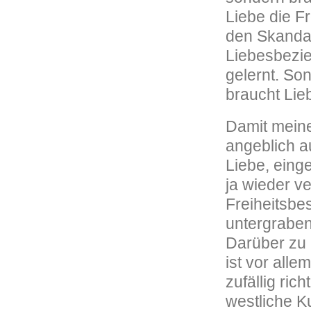
Liebe die F
den Skandal 
Liebesbezie
gelernt. So
braucht Lie
Damit mein
angeblich a
Liebe, eing
ja wieder v
Freiheitsbe
untergraben
Darüber zu 
ist vor alle
zufällig ric
westliche K