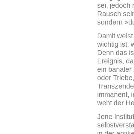
sei, jedoch
Rausch sein
sondern »du
Damit weist 
wichtig ist,
Denn das is
Ereignis, da
ein banaler
oder Triebe
Transzenden
immanent, i
weht der He
Jene Institu
selbstverst
in der anti