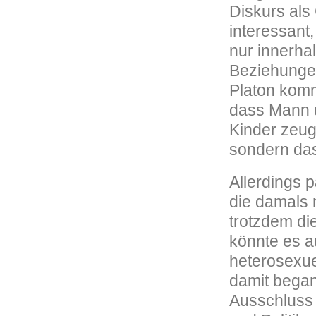
Diskurs als
interessant
nur innerha
Beziehungen
Platon komm
dass Mann u
Kinder zeug
sondern das
Allerdings 
die damals
trotzdem di
könnte es a
heterosexue
damit began
Ausschluss 