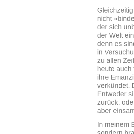
Gleichzeitig
nicht »bind
der sich unb
der Welt ein
denn es sin
in Versuchu
zu allen Zei
heute auch 
ihre Emanzip
verkündet. 
Entweder si
zurück, oder
aber einsam
In meinem B
sondern bra