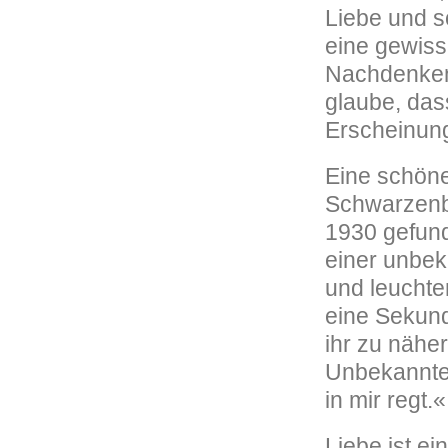
Liebe und s
eine gewisse
Nachdenken 
glaube, dass
Erscheinung
Eine schöne
Schwarzenb
1930 gefund
einer unbek
und leuchte
eine Sekund
ihr zu nähe
Unbekannten
in mir regt.«
Liebe ist e