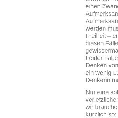
einen Zwang
Aufmerksamk
Aufmerksamk
werden muss
Freiheit – 
diesen Fäll
gewissermaß
Leider haben
Denken von 
ein wenig L
Denkerin m
Nur eine so
verletzlich
wir brauchen
kürzlich so