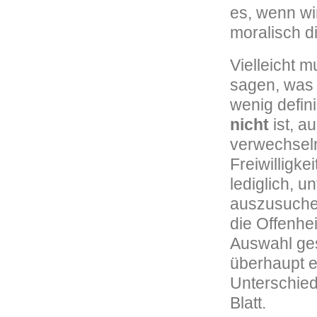
es, wenn wi
moralisch d
Vielleicht 
sagen, was 
wenig defini
nicht
ist, a
verwechseln.
Freiwilligk
lediglich, u
auszusuchen
die Offenhei
Auswahl ges
überhaupt er
Unterschie
Blatt.