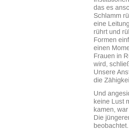
das es ansc
Schlamm rüh
eine Leitun
rührt und r
Formen einf
einen Momen
Frauen in R
wird, schli
Unsere Anst
die Zähigke
Und angesic
keine Lust 
kamen, war
Die jüngere
beobachtet.