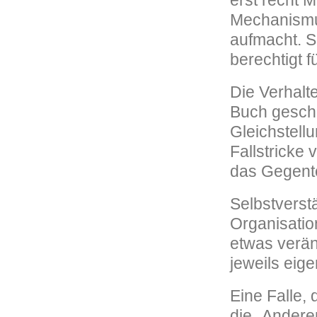
erst recht 
Mechanismus
aufmacht. S
berechtigt 
Die Verhalt
Buch geschr
Gleichstellu
Fallstricke
das Gegente
Selbstverst
Organisation
etwas verän
jeweils eige
Eine Falle, 
die „Andere