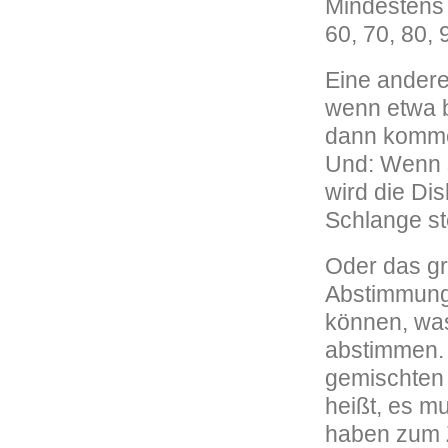
Mindestens
60, 70, 80,
Eine andere
wenn etwa b
dann komme
Und: Wenn 
wird die Di
Schlange s
Oder das gr
Abstimmung
können, was
abstimmen. 
gemischten
heißt, es m
haben zum Z