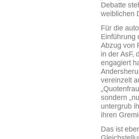
Debatte ste
weiblichen D
Für die aut
Einführung 
Abzug von R
in der AsF,
engagiert ha
Andersherum
vereinzelt 
„Quotenfraue
sondern „n
untergrub i
ihren Gremi
Das ist ebe
Gleichstel