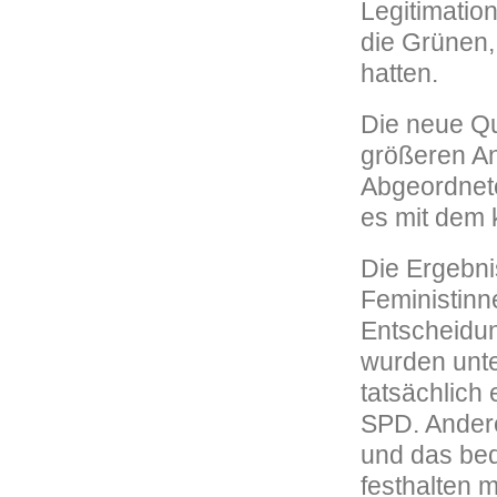
Legitimatio
die Grünen,
hatten.
Die neue Qu
größeren An
Abgeordnete
es mit dem 
Die Ergebni
Feministinn
Entscheidu
wurden unt
tatsächlich
SPD. Andere
und das bed
festhalten m