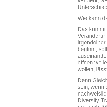
verdient, we
Unterschiedl
Wie kann da
Das kommt d
Veränderung
irgendeiner
beginnt, sol
auseinander
öffnen wolle
wollen, läs
Denn Gleic
sein, wenn s
nachweislic
Diversity-T