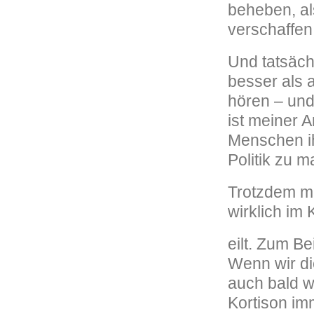
beheben, als
verschaffen
Und tatsäch
besser als a
hören – und
ist meiner A
Menschen ih
Politik zu 
Trotzdem mu
wirklich im 
eilt. Zum B
Wenn wir di
auch bald w
Kortison im