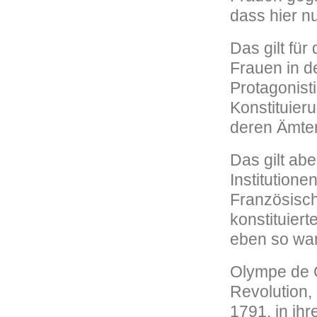
dass hier n
Das gilt für
Frauen in 
Protagonist
Konstituier
deren Ämte
Das gilt abe
Institutione
Französische
konstituier
eben so war,
Olympe de G
Revolution,
1791, in ih