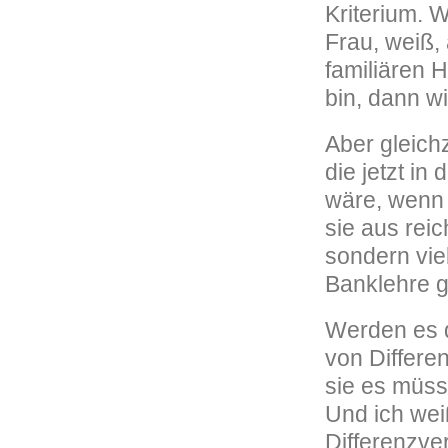
Kriterium. W
Frau, weiß,
familiären 
bin, dann wi
Aber gleichz
die jetzt in
wäre, wenn 
sie aus reic
sondern vie
Banklehre g
Werden es di
von Differe
sie es müss
Und ich wei
Differenzve