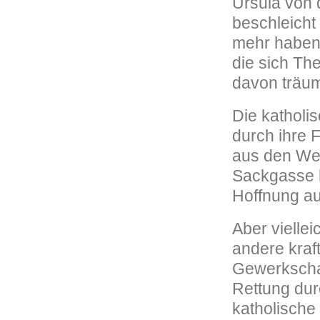
Ursula von 
beschleicht 
mehr haben. 
die sich Th
davon träum
Die katholis
durch ihre 
aus den Wei
Sackgasse h
Hoffnung a
Aber viellei
andere kraf
Gewerkscha
Rettung dur
katholische