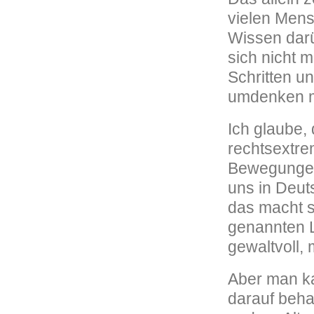
vielen Mens
Wissen darü
sich nicht 
Schritten u
umdenken 
Ich glaube,
rechtsextre
Bewegungen 
uns in Deut
das macht si
genannten L
gewaltvoll,
Aber man k
darauf behar