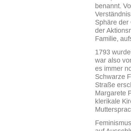
benannt. Vo
Verständnis
Sphäre der 
der Aktions
Familie, au
1793 wurde 
war also von
es immer no
Schwarze Fe
Straße ersc
Margarete P
klerikale Ki
Muttersprac
Feminismus 