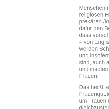
Menschen mi
religiösen 
prekären Jo
dafür den Be
dass versch
– von Englis
werden Schw
und insofer
sind, auch 
und insofer
Frauen.
Das heißt, e
Frauenquote
um Frauen 
gleichzuste