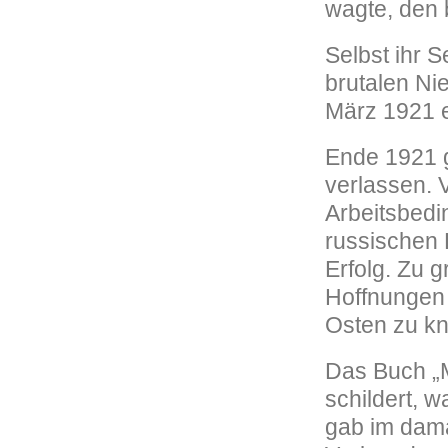
wagte, den b
Selbst ihr 
brutalen Ni
März 1921 e
Ende 1921 
verlassen. 
Arbeitsbedi
russischen 
Erfolg. Zu g
Hoffnungen 
Osten zu kn
Das Buch „M
schildert, w
gab im dama