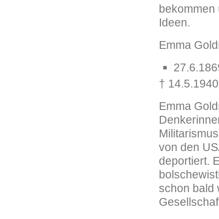
bekommen un
Ideen.
Emma Goldm
27.6.186
† 14.5.1940
Emma Goldm
Denkerinnen
Militarismu
von den USA
deportiert. 
bolschewist
schon bald w
Gesellschaft