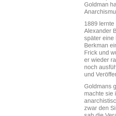
Goldman hat
Anarchismus
1889 lernte
Alexander B
später eine
Berkman ein
Frick und w
er wieder r
noch ausfüh
und Veröffe
Goldmans gr
machte sie 
anarchistis
zwar den Si
sah die Ver