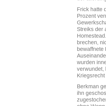
Frick hatte 
Prozent verr
Gewerkschaf
Streiks der
Homestead. 
brechen, ni
bewaffnete 
Auseinande
wurden inne
verwundet,
Kriegsrecht
Berkman gel
ihn geschos
zugestochen