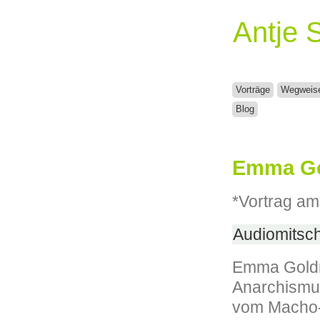
Antje 
Vorträge
Wegweis
Blog
Emma Go
*Vortrag am
Audiomitsch
Emma Goldma
Anarchismus:
vom Macho-R