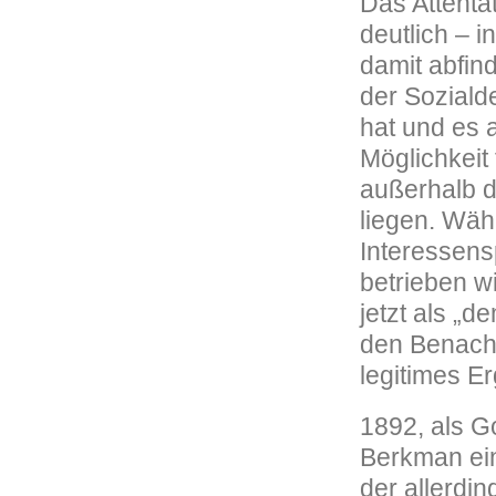
Das Attenta
deutlich – i
damit abfin
der Soziald
hat und es 
Möglichkeit 
außerhalb 
liegen. Wäh
Interessensp
betrieben w
jetzt als „d
den Benacht
legitimes E
1892, als G
Berkman ein
der allerdin