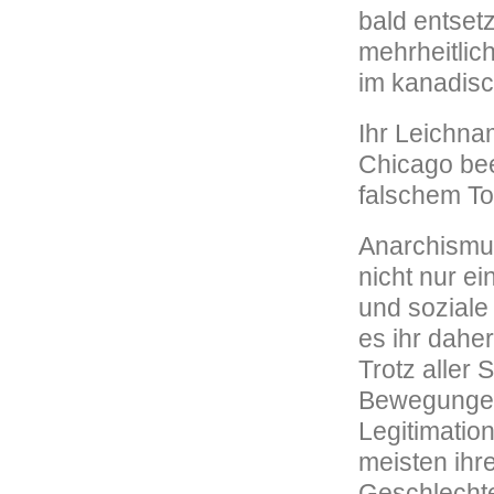
bald entset
mehrheitlic
im kanadisc
Ihr Leichna
Chicago bee
falschem To
Anarchismus
nicht nur e
und soziale 
es ihr dahe
Trotz aller 
Bewegungen
Legitimation
meisten ihr
Geschlechte