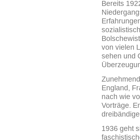
Bereits 19
Niedergangs
Erfahrungen
sozialistis
Bolschewist
von vielen L
sehen und G
Überzeugung
Zunehmend d
England, Fr
nach wie vo
Vorträge. E
dreibändige
1936 geht s
faschistisc