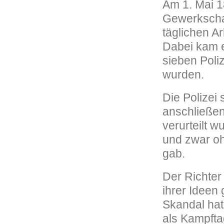
Am 1. Mai 1
Gewerkschaf
täglichen A
Dabei kam e
sieben Poli
wurden.
Die Polizei 
anschließe
verurteilt w
und zwar oh
gab.
Der Richter
ihrer Ideen
Skandal hat 
als Kampft