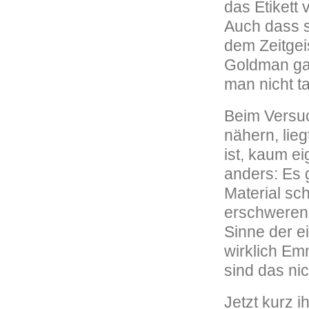
das Etikett
Auch dass si
dem Zeitgeis
Goldman gar
man nicht ta
Beim Versuc
nähern, lieg
ist, kaum e
anders: Es g
Material sc
erschweren. 
Sinne der e
wirklich Em
sind das nic
Jetzt kurz 