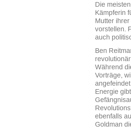
Die meisten
Kämpferin f
Mutter ihre
vorstellen. 
auch politis
Ben Reitman
revolutionär
Während die
Vorträge, w
angefeindet. 
Energie gib
Gefängnisau
Revolutions
ebenfalls au
Goldman die