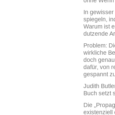
ohne Wenn 
In gewisser
spiegeln, i
Warum ist e
dutzende Arb
Problem: Di
wirkliche B
doch genau d
dafür, von 
gespannt z
Judith Butl
Buch setzt 
Die „Propag
existenziel