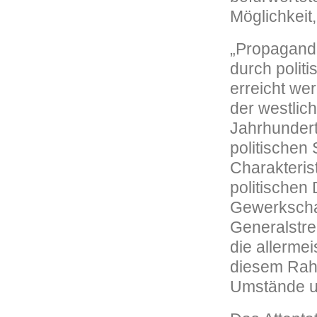
Möglichkeit,
„Propaganda
durch polit
erreicht we
der westlic
Jahrhundert
politischen
Charakteris
politischen 
Gewerkschaf
Generalstrei
die allerme
diesem Rahm
Umstände un