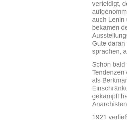
verteidigt,
aufgenommen
auch Lenin 
bekamen den
Ausstellun
Gute daran 
sprachen, a
Schon bald 
Tendenzen d
als Berkma
Einschränku
gekämpft ha
Anarchisten
1921 verlie