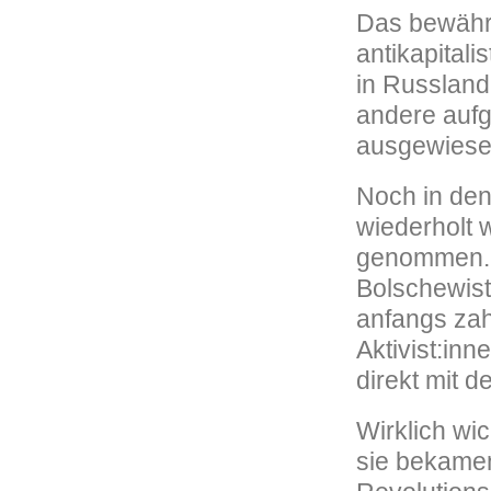
Das bewährt
antikapital
in Russlan
andere auf
ausgewiese
Noch in den
wiederholt 
genommen. 
Bolschewis
anfangs zahl
Aktivist:inn
direkt mit 
Wirklich wic
sie bekamen