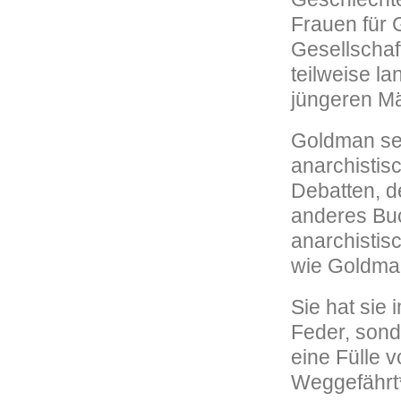
Frauen für 
Gesellschaft
teilweise l
jüngeren M
Goldman sel
anarchistis
Debatten, d
anderes Buc
anarchistisc
wie Goldman
Sie hat sie 
Feder, sonde
eine Fülle 
Weggefährt*