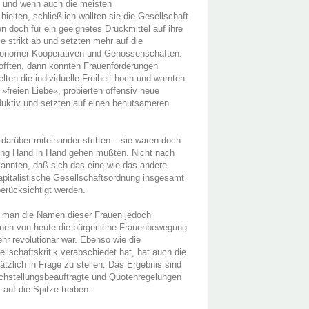
t, und wenn auch die meisten
ielten, schließlich wollten sie die Gesellschaft
en doch für ein geeignetes Druckmittel auf ihre
strikt ab und setzten mehr auf die
utonomer Kooperativen und Genossenschaften.
hofften, dann könnten Frauenforderungen
en die individuelle Freiheit hoch und warnten
»freien Liebe«, probierten offensiv neue
oduktiv und setzten auf einen behutsameren
darüber miteinander stritten – sie waren doch
ung Hand in Hand gehen müßten. Nicht nach
annten, daß sich das eine wie das andere
kapitalistische Gesellschaftsordnung insgesamt
erücksichtigt werden.
t man die Namen dieser Frauen jedoch
innen von heute die bürgerliche Frauenbewegung
hr revolutionär war. Ebenso wie die
lschaftskritik verabschiedet hat, hat auch die
tzlich in Frage zu stellen. Das Ergebnis sind
chstellungsbeauftragte und Quotenregelungen
 auf die Spitze treiben.