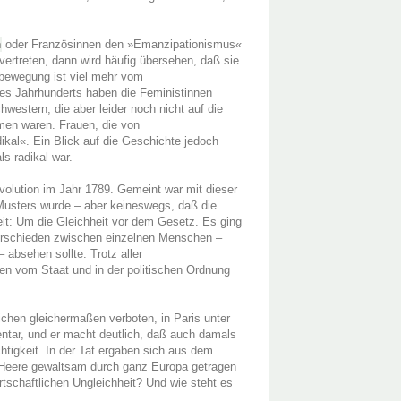
n
oder Französinnen den »Emanzipationismus«
vertreten, dann wird häufig übersehen, daß sie
enbewegung ist viel mehr vom
ses Jahrhunderts haben die Feministinnen
hwestern, die aber leider noch nicht auf die
men waren. Frauen, die von
dikal«. Ein Blick auf die Geschichte jedoch
s radikal war.
evolution im Jahr 1789. Gemeint war mit dieser
 Musters wurde – aber keineswegs, daß die
eit: Um die Gleichheit vor dem Gesetz. Es ging
terschieden zwischen einzelnen Menschen –
absehen sollte. Trotz aller
hen vom Staat und in der politischen Ordnung
ichen gleichermaßen verboten, in Paris unter
ntar, und er macht deutlich, daß auch damals
htigkeit. In der Tat ergaben sich aus dem
 Heere gewaltsam durch ganz Europa getragen
rtschaftlichen Ungleichheit? Und wie steht es