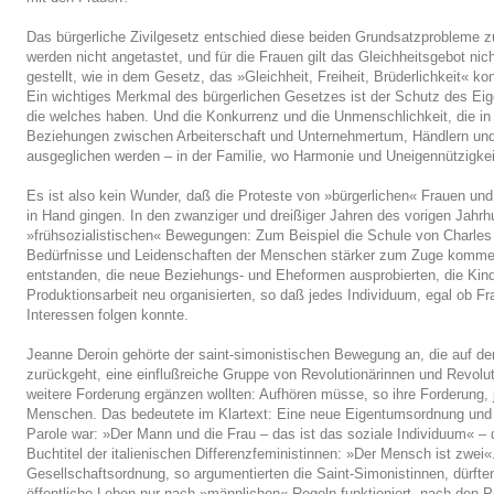
Das bürgerliche Zivilgesetz entschied diese beiden Grundsatzprobleme z
werden nicht angetastet, und für die Frauen gilt das Gleichheitsgebot nic
gestellt, wie in dem Gesetz, das »Gleichheit, Freiheit, Brüderlichkeit« konk
Ein wichtiges Merkmal des bürgerlichen Gesetzes ist der Schutz des Eig
die welches haben. Und die Konkurrenz und die Unmenschlichkeit, die in e
Beziehungen zwischen Arbeiterschaft und Unternehmertum, Händlern un
ausgeglichen werden – in der Familie, wo Harmonie und Uneigennützigkei
Es ist also kein Wunder, daß die Proteste von »bürgerlichen« Frauen und
in Hand gingen. In den zwanziger und dreißiger Jahren des vorigen Jahr
»frühsozialistischen« Bewegungen: Zum Beispiel die Schule von Charles Fo
Bedürfnisse und Leidenschaften der Menschen stärker zum Zuge komm
entstanden, die neue Beziehungs- und Eheformen ausprobierten, die Kind
Produktionsarbeit neu organisierten, so daß jedes Individuum, egal ob 
Interessen folgen konnte.
Jeanne Deroin gehörte der saint-simonistischen Bewegung an, die auf d
zurückgeht, eine einflußreiche Gruppe von Revolutionärinnen und Revolut
weitere Forderung ergänzen wollten: Aufhören müsse, so ihre Forderung
Menschen. Das bedeutete im Klartext: Eine neue Eigentumsordnung und e
Parole war: »Der Mann und die Frau – das ist das soziale Individuum« – 
Buchtitel der italienischen Differenzfeministinnen: »Der Mensch ist zwei«
Gesellschaftsordnung, so argumentierten die Saint-Simonistinnen, dürft
öffentliche Leben nur nach »männlichen« Regeln funktioniert, nach den P