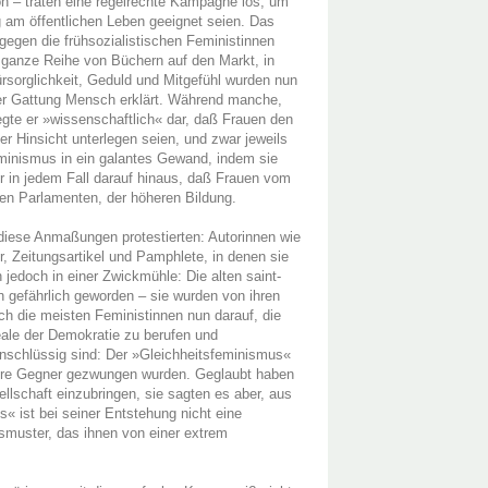
n – traten eine regelrechte Kampagne los, um
ng am öffentlichen Leben geeignet seien. Das
 gegen die frühsozialistischen Feministinnen
 ganze Reihe von Büchern auf den Markt, in
Fürsorglichkeit, Geduld und Mitgefühl wurden nun
der Gattung Mensch erklärt. Während manche,
egte er »wissenschaftlich« dar, daß Frauen den
her Hinsicht unterlegen seien, und zwar jeweils
feminismus in ein galantes Gewand, indem sie
r in jedem Fall darauf hinaus, daß Frauen vom
den Parlamenten, der höheren Bildung.
diese Anmaßungen protestierten: Autorinnen wie
, Zeitungsartikel und Pamphlete, in denen sie
jedoch in einer Zwickmühle: Die alten saint-
gefährlich geworden – sie wurden von ihren
ch die meisten Feministinnen nun darauf, die
eale der Demokratie zu berufen und
unschlüssig sind: Der »Gleichheitsfeminismus«
 ihre Gegner gezwungen wurden. Geglaubt haben
llschaft einzubringen, sie sagten es aber, aus
s« ist bei seiner Entstehung nicht eine
smuster, das ihnen von einer extrem