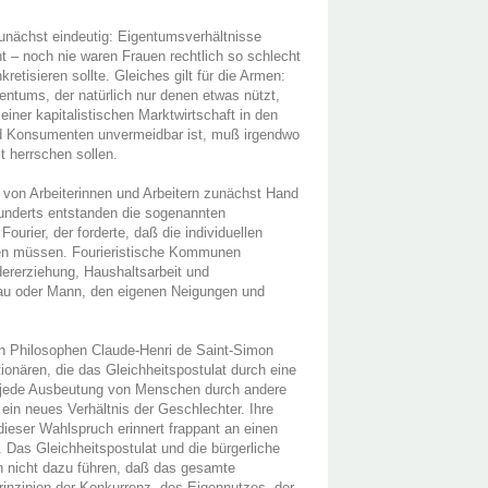
unächst eindeutig: Eigentumsverhältnisse
ht – noch nie waren Frauen rechtlich so schlecht
retisieren sollte. Gleiches gilt für die Armen:
entums, der natürlich nur denen etwas nützt,
iner kapitalistischen Marktwirtschaft in den
d Konsumenten unvermeidbar ist, muß irgendwo
t herrschen sollen.
 von Arbeiterinnen und Arbeitern zunächst Hand
hunderts entstanden die sogenannten
urier, der forderte, daß die individuellen
en müssen. Fourieristische Kommunen
ererziehung, Haushaltsarbeit und
Frau oder Mann, den eigenen Neigungen und
en Philosophen Claude-Henri de Saint-Simon
ionären, die das Gleichheitspostulat durch eine
, jede Ausbeutung von Menschen durch andere
in neues Verhältnis der Geschlechter. Ihre
dieser Wahlspruch erinnert frappant an einen
. Das Gleichheitspostulat und die bürgerliche
en nicht dazu führen, daß das gesamte
rinzipien der Konkurrenz, des Eigennutzes, der