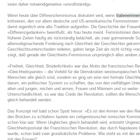
seien daher notwendigerweise »unvollständig«.
Wenn heute über Differenzfeminismus diskutiert wird, wenn
Italienerinne
kritisieren, den vor allem deutsche und US-amerikanische Feministinnen 
damit eigentlich eine alte Tradition aufgreifen: Die Geschichte der Frau
»Differenzgedanken« beeinflußt, als frau heute meint. Feministinnen die
früherer Zeiten häufig als rückständig belächelt, als zwar gutmeinende Sc
alleinseligmachende Forderung nach Gleichheit der Geschlechter gekom
Geschlechtsunterschieden redeten, galten lange Zeit als nicht richtig »ra
zeigt, daß gerade der Gleichheits-Feminismus ursprünglich alles andere al
«Freiheit, Gleichheit, Brüderlichkeit« war das Motto der französischen R
»Gleichheitsparole« – die Vorbild für die Demokratien westeuropäischen
Menschen alle gleich sind, sondern es ging um eine rein formale Gleichh
darum, ein politisches System zu schaffen, das von den vielfältigen Un
alten und jungen, reichen und armen, Frauen und Männern und so weiter – 
Unterschiedlichkeit, so war das Credo der Revolution, sollten die Mensc
gleich behandelt werden.
Das Konzept rief bald schon Spott hervor: »Es ist den Armen wie den Re
den Brücken zu schlafen« lautete ein zeitgenössischer ironischer Komme
schon klar war: Wenn Ungleiches gleich behandelt wird, entsteht Ungerec
Gleichheitspostulat der Französischen Revolution, das durch Napoleons
wurde, schon bald zwei grundsätzliche Probleme: Wie steht es mit der wi
mit den Frauen?