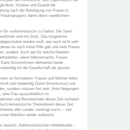
chkeit, Intuition und Geduld die
rderung nach der Beteiligung von Frauen in
r Frauengruppen, damit diese »weiblichen«
 für »unfeministisch« zu halten. Die Saint-
wußtsein und mit Stolz. Das bürgerliche
 abgeschottet werden muß, war noch nicht sehr
n denen es noch keine Pille gab und viele Frauen
en, evident. Auch wer für welche Arbeiten
t erforderten, waren Männersache, Frauen
 Saint-Simonistinnen definierten beide
otwendig für die Gesellschaft als ganzes.
nen so formulieren: Frauen und Männer leben
ertvoll und notwendig (Saint-Simonismus) und
rden, sondern müssen frei sein, ihren Neigungen
, eine Frau ausschließlich im
ärinnen und Revolutionäre dieser Zeit vertraten
isch-feministische Theoretikerin dieser Zeit,
rbeiter aller Länder, vereinigt euch« – vier
schen Manifest wieder auftaucht.
 besetzt. Antifeministischen Intellektuelle –