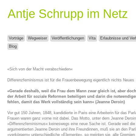
Antje Schrupp im Netz
Vorträge
Wegweiser
Veröffentlichungen
Vita
Erlaubnisse und Ver
Blog
«Sich von der Macht verabschieden«
Differenzfeminismus ist für die Frauenbewegung eigentlich nichts Neues
«Gerade deshalb, weil die Frau dem Mann zwar gleich ist, aber doch 
der Arbeit für soziale Reformen beteiligen und darin die notwendi
fehlen, damit das Werk vollständig sein kann« (Jeanne Deroin)
Vor gut 150 Jahren, 1848, kandidierte in Paris eine Arbeiterin für das Par
Frauen waren ganz vorne mit dabei. Das Motto, unter dem Jeanne Deroin 
»Differenzfeminismus« keineswegs eine neue Sache ist. Gerade weil die 
argumentierten Jeanne Deroin und ihre Freundinnen, muß sie an den Par
»verkörpern« unterschiedliche »Elemente«, so meinten sie, alle Gremien un