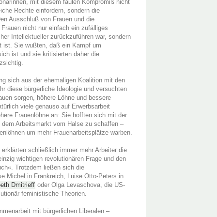
ionärinnen, mit diesem faulen Kompromiß nicht
eiche Rechte einfordern, sondern die
 Den Ausschluß von Frauen und die
rauen nicht nur einfach ein zufälliges
her Intellektueller zurückzuführen war, sondern
et ist. Sie wußten, daß ein Kampf um
 ist und sie kritisierten daher die
sichtig.
ng sich aus der ehemaligen Koalition mit den
r diese bürgerliche Ideologie und versuchten
rauen sorgen, höhere Löhne und bessere
ürlich viele genauso auf Erwerbsarbeit
ere Frauenlöhne an: Sie hofften sich mit der
uf dem Arbeitsmarkt vom Halse zu schaffen –
auenlöhnen um mehr Frauenarbeitsplätze warben.
rklärten schließlich immer mehr Arbeiter die
einzig wichtigen revolutionären Frage und den
ch«. Trotzdem ließen sich die
e Michel in Frankreich, Luise Otto-Peters in
eth Dmitrieff
oder Olga Levaschova, die US-
lutionär-feministische Theorien.
mmenarbeit mit bürgerlichen Liberalen –