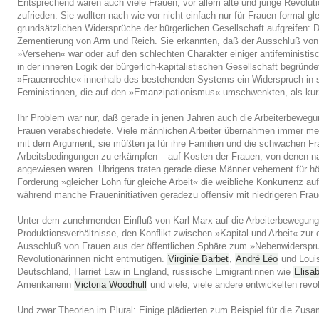
Entsprechend waren auch viele Frauen, vor allem alte und junge Revolut
zufrieden. Sie wollten nach wie vor nicht einfach nur für Frauen formal gl
grundsätzlichen Widersprüche der bürgerlichen Gesellschaft aufgreifen:
Zementierung von Arm und Reich. Sie erkannten, daß der Ausschluß von F
»Versehen« war oder auf den schlechten Charakter einiger antifeministisc
in der inneren Logik der bürgerlich-kapitalistischen Gesellschaft begründ
»Frauenrechte« innerhalb des bestehenden Systems ein Widerspruch in sich
Feministinnen, die auf den »Emanzipationismus« umschwenkten, als kurz
Ihr Problem war nur, daß gerade in jenen Jahren auch die Arbeiterbewegu
Frauen verabschiedete. Viele männlichen Arbeiter übernahmen immer meh
mit dem Argument, sie müßten ja für ihre Familien und die schwachen F
Arbeitsbedingungen zu erkämpfen – auf Kosten der Frauen, von denen nat
angewiesen waren. Übrigens traten gerade diese Männer vehement für höh
Forderung »gleicher Lohn für gleiche Arbeit« die weibliche Konkurrenz a
während manche Fraueninitiativen geradezu offensiv mit niedrigeren Fr
Unter dem zunehmenden Einfluß von Karl Marx auf die Arbeiterbewegung e
Produktionsverhältnisse, den Konflikt zwischen »Kapital und Arbeit« zur 
Ausschluß von Frauen aus der öffentlichen Sphäre zum »Nebenwiderspru
Revolutionärinnen nicht entmutigen.
Virginie Barbet
,
André Léo
und Louis
Deutschland, Harriet Law in England, russische Emigrantinnen wie
Elisab
Amerikanerin
Victoria Woodhull
und viele, viele andere entwickelten revo
Und zwar Theorien im Plural: Einige plädierten zum Beispiel für die Zusa