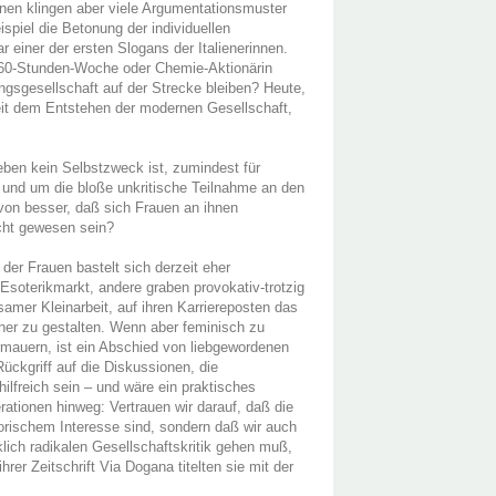
nen klingen aber viele Argumentationsmuster
spiel die Betonung der individuellen
 einer der ersten Slogans der Italienerinnen.
t 60-Stunden-Woche oder Chemie-Aktionärin
ngsgesellschaft auf der Strecke bleiben? Heute,
seit dem Entstehen der modernen Gesellschaft,
en kein Selbstzweck ist, zumindest für
o und um die bloße unkritische Teilnahme an den
avon besser, daß sich Frauen an ihnen
icht gewesen sein?
er Frauen bastelt sich derzeit eher
soterikmarkt, andere graben provokativ-trotzig
amer Kleinarbeit, auf ihren Karriereposten das
cher zu gestalten. Wenn aber feminisch zu
rmauern, ist ein Abschied von liebgewordenen
ckgriff auf die Diskussionen, die
ilfreich sein – und wäre ein praktisches
ationen hinweg: Vertrauen wir darauf, daß die
orischem Interesse sind, sondern daß wir auch
klich radikalen Gesellschaftskritik gehen muß,
er Zeitschrift Via Dogana titelten sie mit der