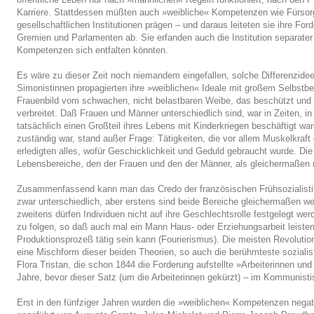
Karriere. Stattdessen müßten auch »weibliche« Kompetenzen wie Fürsorgli
gesellschaftlichen Institutionen prägen – und daraus leiteten sie ihre Fo
Gremien und Parlamenten ab. Sie erfanden auch die Institution separate
Kompetenzen sich entfalten könnten.
Es wäre zu dieser Zeit noch niemandem eingefallen, solche Differenzideen
Simonistinnen propagierten ihre »weiblichen« Ideale mit großem Selbstbe
Frauenbild vom schwachen, nicht belastbaren Weibe, das beschützt und
verbreitet. Daß Frauen und Männer unterschiedlich sind, war in Zeiten, i
tatsächlich einen Großteil ihres Lebens mit Kinderkriegen beschäftigt war
zuständig war, stand außer Frage: Tätigkeiten, die vor allem Muskelkraf
erledigten alles, wofür Geschicklichkeit und Geduld gebraucht wurde. Die
Lebensbereiche, den der Frauen und den der Männer, als gleichermaßen n
Zusammenfassend kann man das Credo der französischen Frühsozialistin
zwar unterschiedlich, aber erstens sind beide Bereiche gleichermaßen w
zweitens dürfen Individuen nicht auf ihre Geschlechtsrolle festgelegt we
zu folgen, so daß auch mal ein Mann Haus- oder Erziehungsarbeit leisten
Produktionsprozeß tätig sein kann (Fourierismus). Die meisten Revolution
eine Mischform dieser beiden Theorien, so auch die berühmteste sozialist
Flora Tristan, die schon 1844 die Forderung aufstellte »Arbeiterinnen und A
Jahre, bevor dieser Satz (um die Arbeiterinnen gekürzt) – im Kommunisti
Erst in den fünfziger Jahren wurden die »weiblichen« Kompetenzen negativ