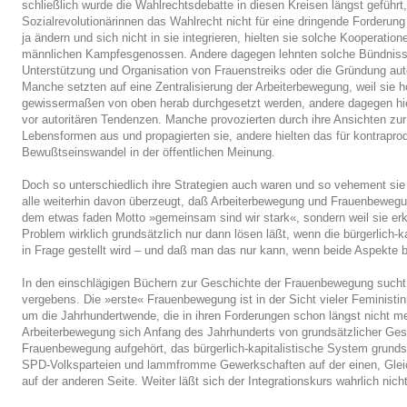
schließlich wurde die Wahlrechtsdebatte in diesen Kreisen längst geführ
Sozialrevolutionärinnen das Wahlrecht nicht für eine dringende Forderung h
ja ändern und sich nicht in sie integrieren, hielten sie solche Kooperation
männlichen Kampfesgenossen. Andere dagegen lehnten solche Bündnisse 
Unterstützung und Organisation von Frauenstreiks oder die Gründung a
Manche setzten auf eine Zentralisierung der Arbeiterbewegung, weil sie 
gewissermaßen von oben herab durchgesetzt werden, andere dagegen hielt
vor autoritären Tendenzen. Manche provozierten durch ihre Ansichten zur 
Lebensformen aus und propagierten sie, andere hielten das für kontrapr
Bewußtseinswandel in der öffentlichen Meinung.
Doch so unterschiedlich ihre Strategien auch waren und so vehement sie 
alle weiterhin davon überzeugt, daß Arbeiterbewegung und Frauenbeweg
dem etwas faden Motto »gemeinsam sind wir stark«, sondern weil sie erk
Problem wirklich grundsätzlich nur dann lösen läßt, wenn die bürgerlich-
in Frage gestellt wird – und daß man das nur kann, wenn beide Aspekte b
In den einschlägigen Büchern zur Geschichte der Frauenbewegung such
vergebens. Die »erste« Frauenbewegung ist in der Sicht vieler Feminist
um die Jahrhundertwende, die in ihren Forderungen schon längst nicht me
Arbeiterbewegung sich Anfang des Jahrhunderts von grundsätzlicher Gesel
Frauenbewegung aufgehört, das bürgerlich-kapitalistische System grundsä
SPD-Volksparteien und lammfromme Gewerkschaften auf der einen, Glei
auf der anderen Seite. Weiter läßt sich der Integrationskurs wahrlich nicht