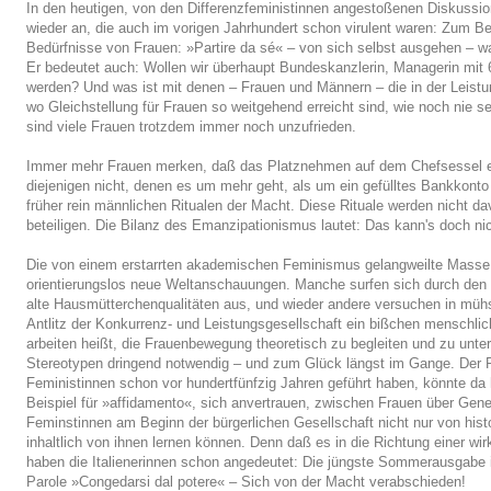
In den heutigen, von den Differenzfeministinnen angestoßenen Diskussio
wieder an, die auch im vorigen Jahrhundert schon virulent waren: Zum Bei
Bedürfnisse von Frauen: »Partire da sé« – von sich selbst ausgehen – war
Er bedeutet auch: Wollen wir überhaupt Bundeskanzlerin, Managerin mi
werden? Und was ist mit denen – Frauen und Männern – die in der Leistu
wo Gleichstellung für Frauen so weitgehend erreicht sind, wie noch nie 
sind viele Frauen trotzdem immer noch unzufrieden.
Immer mehr Frauen merken, daß das Platznehmen auf dem Chefsessel eb
diejenigen nicht, denen es um mehr geht, als um ein gefülltes Bankkont
früher rein männlichen Ritualen der Macht. Diese Rituale werden nicht d
beteiligen. Die Bilanz des Emanzipationismus lautet: Das kann's doch n
Die von einem erstarrten akademischen Feminismus gelangweilte Masse d
orientierungslos neue Weltanschauungen. Manche surfen sich durch den E
alte Hausmütterchenqualitäten aus, und wieder andere versuchen in mühs
Antlitz der Konkurrenz- und Leistungsgesellschaft ein bißchen menschli
arbeiten heißt, die Frauenbewegung theoretisch zu begleiten und zu unte
Stereotypen dringend notwendig – und zum Glück längst im Gange. Der Rü
Feministinnen schon vor hundertfünfzig Jahren geführt haben, könnte da h
Beispiel für »affidamento«, sich anvertrauen, zwischen Frauen über Gener
Feminstinnen am Beginn der bürgerlichen Gesellschaft nicht nur von hist
inhaltlich von ihnen lernen können. Denn daß es in die Richtung einer wir
haben die Italienerinnen schon angedeutet: Die jüngste Sommerausgabe ihr
Parole »Congedarsi dal potere« – Sich von der Macht verabschieden!