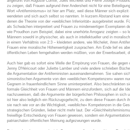
angeführt von Auguste Comte, Jules Michelet und Pierre Joseph Proudho
zu zeigen, daß Frauen aufgrund ihrer Andersheit nicht für eine Beteiligu
Wort »Antifeminismus« ist hier am Platz, weil diese Männer sich explizit
wendeten und sich auch selbst so nannten. In kurzem Abstand kam eine
denen die Theorie von der »weiblichen Inferiorität« ausgebreitet wurde. 
als Schwächen interpretiert und Frauen zu minderwertigen Exemplaren 
wie Proudhon zum Beispiel, dabei eine unerhörte Arroganz zeigten – so l
Männern sowohl in physischer, als auch in intellektueller und in moralisc
in einem Verhältnis von 2:3 – kleideten andere, wie Michelet, ihren Anti
Frauen eine moralische Höherwertigkeit zusprachen. Am Ende lief es abe
öffentlichen Leben ferngehalten werden müßten, von der Erwerbsarbeit, 
Auch hier gab es sofort eine Welle der Empörung von Frauen, die gegen 
Jenny D'Héricourt oder Juliette Lamber und viele andere schrieben Bücher
die Argumentation der Antifeministen auseinandernahmen. Sie sahen sich 
simonistischen Argumente von den »weiblichen Kompetenzen« waren nun 
Gegnern in frauenfeindlichem Sinne uminterpretiert. Also beschränkten si
formale Gleichheit von Frauen und Männern einzufordern, sich auf die Id
nachzuweisen, daß die Argumente der bürgerlichen Philosophen in sich 
ist hier also lediglich ein Rückzugsgefecht, zu dem diese Frauen durch
sie nach wie vor an die Wichtigkeit, »weibliche« Kompetenzen in die Gese
strategischen Gründen, lieber nicht mehr laut. Der »Gleichheitsfeminismu
freiwillige Entscheidung von Frauen gewesen, sondern ein Argumentation
patriarchalen öffentlichen Meinung aufgezwungen wurde.