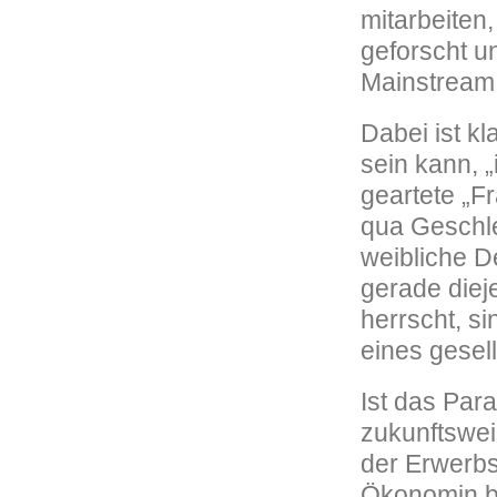
mitarbeiten,
geforscht u
Mainstream 
Dabei ist kl
sein kann, 
geartete „F
qua Geschle
weibliche De
gerade diej
herrscht, s
eines gesel
Ist das Para
zukunftswei
der Erwerbs
Ökonomin be