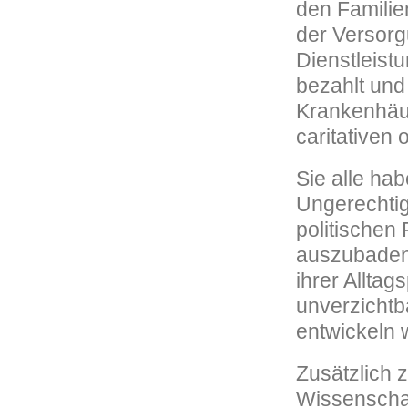
den Familie
der Versorg
Dienstleist
bezahlt und 
Krankenhäus
caritativen 
Sie alle ha
Ungerechtig
politischen
auszubaden,
ihrer Allta
unverzichtb
entwickeln w
Zusätzlich 
Wissenschaf