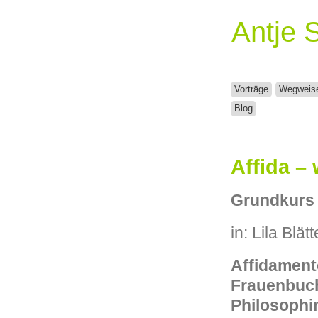
Antje 
Vorträge
Wegweis
Blog
Affida –
Grundkurs P
in: Lila Blät
Affidament
Frauenbuch
Philosophi