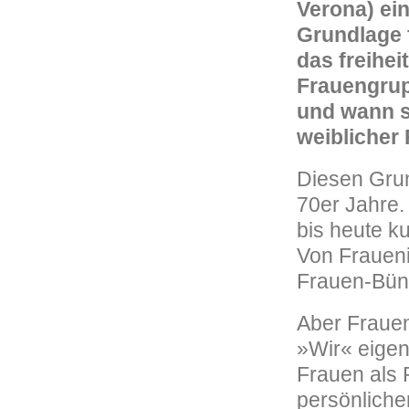
Verona) ei
Grundlage f
das freihe
Frauengrup
und wann s
weiblicher 
Diesen Gru
70er Jahre. 
bis heute k
Von Fraueni
Frauen-Bün
Aber Frauen
»Wir« eigent
Frauen als 
persönlich