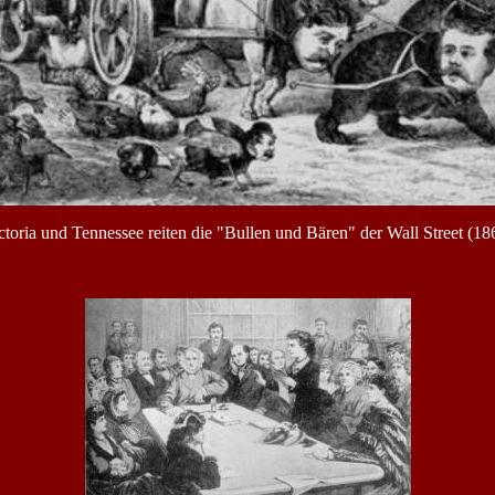
ctoria und Tennessee reiten die "Bullen und Bären" der Wall Street (18