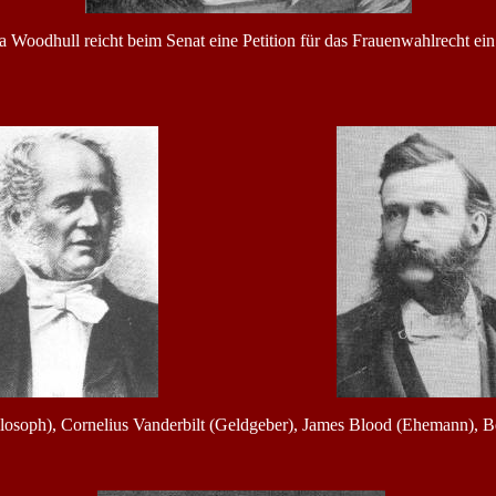
ia Woodhull reicht beim Senat eine Petition für das Frauenwahlrecht ein
losoph), Cornelius Vanderbilt (Geldgeber), James Blood (Ehemann), Ben