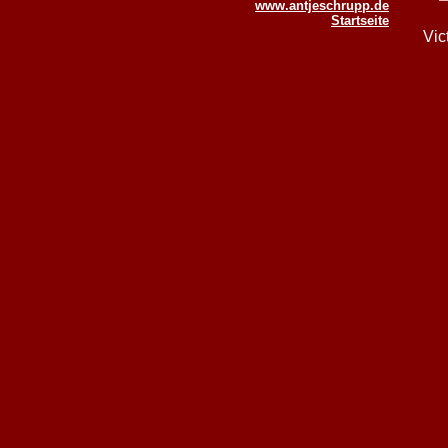
www.antjeschrupp.de
Startseite
Vic